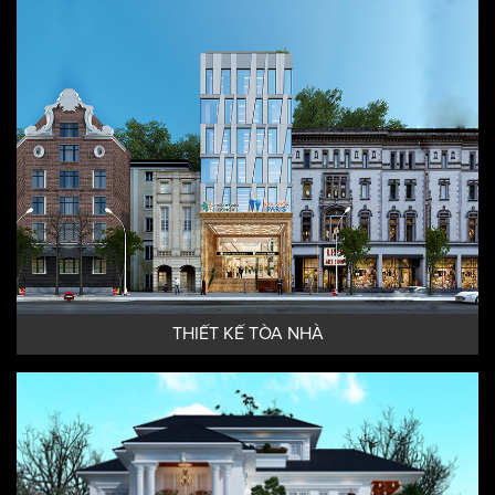
THIẾT KẾ KHÁCH SẠN HIỆN ĐẠI
THIẾT KẾ TÒA NHÀ