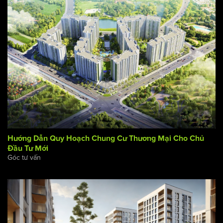
Tóm tắt quy trình đầu tư các dự án Chung Cư tại Việt Nam
Góc tư vấn
Hướng Dẫn Quy Hoạch Chung Cư Thương Mại Cho Chủ
Đầu Tư Mới
Góc tư vấn