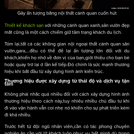
Gây ấn tượng bằng nội thất cảnh quan cuốn hút
Thiết kế khách sạn
với những cảnh quan xanh,sân vườn đẹp
mắt cũng là một cách chiếm giữ tâm trạng khách du lịch.
Tóm lại,tất cả các không gian nội ngoại thất cảnh quan sân
vườn,gara,…đều có thể để lại ấn tượng lớn đối với du
khách,khiến họ nhớ về đơn vị của bạn,giới thiệu cho bạn bè
hoặc quay trở lại ở lần kế tiếp.Đó chính là sức mạnh thương
hiệu khi bắt đầu từ xây dựng hình ảnh kiến trúc.
Thương hiệu được xây dựng từ thái độ và dịch vụ tận
tâm
Không phải nhắc quá nhiều đối với cách xây dựng hình ảnh
thương hiệu theo cách này,tuy nhiêu nhiều chủ đầu tư khi
đi vào vận hành vẫn coi nhẹ nó khiến cho sự phát triển kém
đi khá nhiều.
Trước hết từ đội ngũ nhân viên,cần có tác phong chuyên
nghiệp,ân cần với lữ khách,luôn phục vụ hết mình dù trong