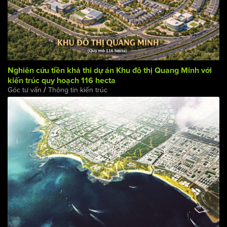
Nghiên cứu tiền khả thi dự án Khu đô thị Quang Minh với
kiến trúc quy hoạch 116 hecta
/
Góc tư vấn
Thông tin kiến trúc