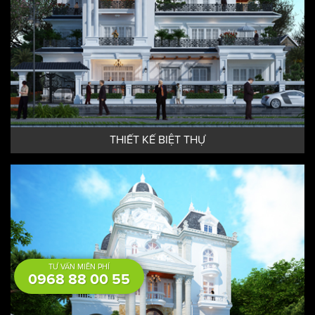
THIẾT KẾ BIỆT THỰ
TƯ VẤN MIỄN PHÍ
0968 88 00 55