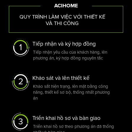
ACIHOME
QUY TRÌNH LÀM VIỆC VỚI THIẾT KẾ
VÀ THI CÔNG
Tiếp nhận và ký hợp đồng
1
Biệt thự mái Thái
Tiếp nhận yêu cầu của khách hàng, lên
phương án, ký hợp đồng nguyên tắc
Vẻ đẹp của biệt thự mái Thái
Khảo sát và lên thiết kế
2
Biệt thự thiết kế mái Thái mang đến vẻ đẹp nhẹ nhàng, làm
Khảo sắt hiện trạng, lên mặt bằng công
nổi bật sự thanh thoát, cao ráo của công trình. Kiến trúc dễ
năng, thiết kế sơ bộ, thống nhất phương
dàng cộng hưởng với các phong cách như tân cổ điển hay
án
hiện đại để làm lên một không gian sống sang trọng và tiện
nghi.
Triển khai hồ sơ và bàn giao
3
Triển khai hồ sơ theo phương án đã thống
Yếu tố thích nghi