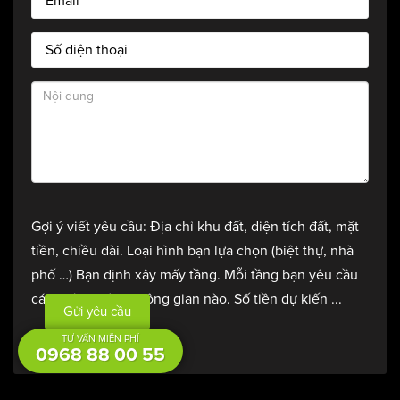
Kiến trúc biệt thự mái Thái
Mái Thái trong thiết kế, thi công biệt thự
tại Việt Nam.
Gợi ý viết yêu cầu: Địa chỉ khu đất, diện tích đất, mặt
tiền, chiều dài. Loại hình bạn lựa chọn (biệt thự, nhà
phố …) Bạn định xây mấy tầng. Mỗi tầng bạn yêu cầu
Vì sao người Việt nên chọn biệt thự mái Thái?
các phòng nào, không gian nào. Số tiền dự kiến ...
Gửi yêu cầu
Như đã nói ở trên, mái Thái vốn quen
Tính thẩm mỹ cao:
TƯ VẤN MIỄN PHÍ
thuộc với người Việt Nam nhiều năm qua chính vì vậy khi
0968 88 00 55
kết hợp với phong cách Á Đông, lối kiến trúc này tỏa sáng
và thu hút mọi ánh nhìn. Biệt thự mái Thái phù hợp với