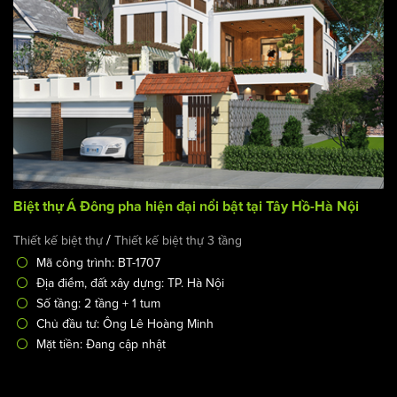
Biệt thự Á Đông pha hiện đại nổi bật tại Tây Hồ-Hà Nội
/
Thiết kế biệt thự
Thiết kế biệt thự 3 tầng
Mã công trình: BT-1707
Địa điểm, đất xây dựng: TP. Hà Nội
Số tầng: 2 tầng + 1 tum
Chủ đầu tư: Ông Lê Hoàng Minh
Mặt tiền: Đang cập nhật