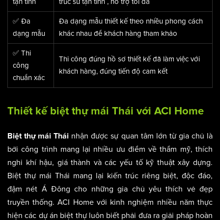
tận tình
trúc sư tận tình , hỗ trợ tối đa
✅ Đa
Đa dạng mẫu thiết kế theo nhiều phong cách
dạng mẫu
khác nhau để khách hàng tham khảo
✅ Thi
Thi công đúng hồ sơ thiết kế đã làm việc với
công
khách hàng, đúng tiến độ cam kết
chuẩn xác
Thiết kế biệt thự mái Thái với ACI Home
nhận được sự quan tâm lớn từ gia chủ là
Biệt thự mái Thái
bởi công trình mang lại nhiều ưu điểm về thẩm mỹ, thích
nghi khí hậu, giá thành và các yếu tố kỹ thuật xây dựng.
Biệt thự mái Thái mang lại kiến trúc riêng biệt, độc đáo,
đậm nét Á Đông cho những gia chủ yêu thích vẻ đẹp
truyền thống. ACI Home với kinh nghiệm nhiều năm thực
hiện các dự án biệt thự luôn biết phải đưa ra giải pháp hoàn