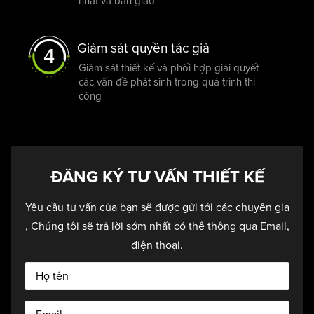
nhất và bàn giao
Mái Thái có tác dụng hiệu quả trong việc điều hòa không
Giảm sát quyền tác giả
khí nhà ở vì chức năng giải nhiệt cao và chống thấm tốt, rất
4
hợp với khí hậu nhiệt đới ẩm gió mùa ở Việt Nam. Từ độ dốc
Giám sát thiết kế và phối hợp giải quyết
các vấn đề phát sinh trong quá trình thi
của mái Thái, nước không bị ứ đọng trong mùa mưa làm
công
tăng độ bền của công trình.
ĐĂNG KÝ TƯ VẤN THIẾT KẾ
Yêu cầu tư vấn của bạn sẽ được gửi tới các chuyên gia
, Chúng tôi sẽ trả lời sớm nhất có thể thông qua Email,
điện thoại.