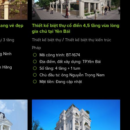
mang vẻ đẹp
Thiết kế biệt thự cổ điển 4,5 tầng vừa lòng
gia chủ tại Yên Bái
/
hự 3 tầng
Thiết kế biệt thự
Thiết kế biệt thự kiến trúc
Pháp
ng Ninh
Mã công trình: BT-1674
Địa điểm, đất xây dựng: TP.Yên Bái
h Hằng
Số tầng: 4 tầng + 1 tum
Chủ đầu tư: ông Nguyễn Trọng Nam
Mặt tiền: Đang cập nhật