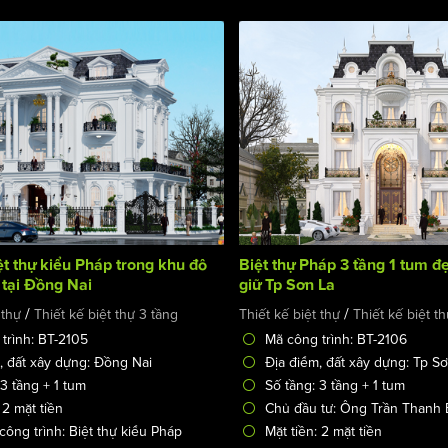
ệt thự kiểu Pháp trong khu đô
Biệt thự Pháp 3 tầng 1 tum đ
 tại Đồng Nai
giữ Tp Sơn La
/
/
 thự
Thiết kế biệt thự 3 tầng
Thiết kế biệt thự
Thiết kế biệt t
trình: BT-2105
Mã công trình: BT-2106
, đất xây dựng: Đồng Nai
Địa điểm, đất xây dựng: Tp S
 3 tầng + 1 tum
Số tầng: 3 tầng + 1 tum
 2 mặt tiền
Chủ đầu tư: Ông Trần Thanh 
 công trình: Biệt thự kiểu Pháp
Mặt tiền: 2 mặt tiền