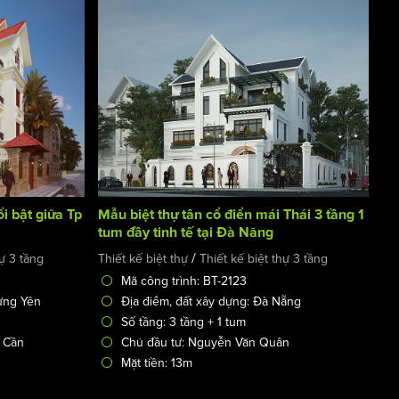
ổi bật giữa Tp
Mẫu biệt thự tân cổ điển mái Thái 3 tầng 1
tum đầy tinh tế tại Đà Năng
/
hự 3 tầng
Thiết kế biệt thự
Thiết kế biệt thự 3 tầng
Mã công trình: BT-2123
Hưng Yên
Địa điểm, đất xây dựng: Đà Nẵng
Số tầng: 3 tầng + 1 tum
 Cần
Chủ đầu tư: Nguyễn Văn Quân
Mặt tiền: 13m