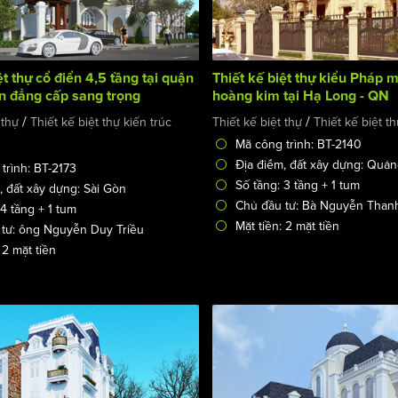
ệt thự cổ điển 4,5 tầng tại quận
Thiết kế biệt thự kiểu Pháp 
òn đẳng cấp sang trọng
hoàng kim tại Hạ Long - QN
/
/
 thự
Thiết kế biệt thự kiến trúc
Thiết kế biệt thự
Thiết kế biệt t
Mã công trình: BT-2140
Địa điểm, đất xây dựng: Quả
trình: BT-2173
Số tầng: 3 tầng + 1 tum
, đất xây dựng: Sài Gòn
Chủ đầu tư: Bà Nguyễn Than
 4 tầng + 1 tum
Mặt tiền: 2 mặt tiền
tư: ông Nguyễn Duy Triều
 2 mặt tiền