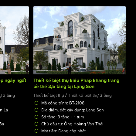
ẹp ngây ngất
Thiết kế biệt thự kiểu Pháp khang trang
bề thế 3,5 tầng tại Lạng Sơn
/
hự 3 tầng
Thiết kế biệt thự
Thiết kế biệt thự 3 tầng
Mã công trình: BT-2108
ơn La
Địa điểm, đất xây dựng: Lạng Sơn
Số tầng: 3 tầng + 1 tum
Ba
Chủ đầu tư: Ông Hoàng Văn Thái
Mặt tiền: Đang cập nhật