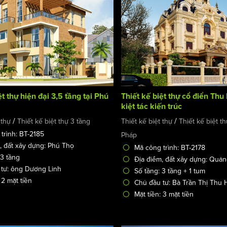
ệt thự hiện đại 3,5 tầng tại Phú
Thiết kế biệt thự cổ điển Th
kiệt tác kiến trúc
/
/
 thự
Thiết kế biệt thự 3 tầng
Thiết kế biệt thự
Thiết kế biệt th
trình: BT-2185
Pháp
, đất xây dựng: Phú Thọ
Mã công trình: BT-2178
 3 tầng
Địa điểm, đất xây dựng: Quả
tư: ông Dương Linh
Số tầng: 3 tầng + 1 tum
 2 mặt tiền
Chủ đầu tư: Bà Trần Thị Thu
Mặt tiền: 3 mặt tiền