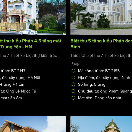
ệt thự kiểu Pháp 4,5 tầng mặt
Biệt thự 5 tầng kiểu Pháp đẹp
 Trung Yên - HN
Bình
/
/
 thự
Thiết kế biệt thự kiến trúc
Thiết kế biệt thự
Thiết kế biệt th
Pháp
trình: BT-2147
Mã công trình: BT-2195
, đất xây dựng: Hà Nội
Địa điểm, đất xây dựng: Ninh
 4 tầng + 1 tum
Số tầng: 5 tầng
 tư: Ông Lê Ngọc Tú
Chủ đầu tư: ông Phạm Quang
: mặt tiền 8m
Mặt tiền: Đang cập nhật