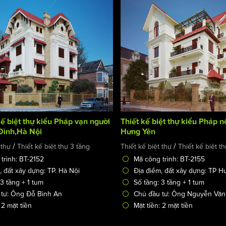
ế biệt thự kiểu Pháp vạn người
Thiết kế biệt thự kiểu Pháp n
Đình,Hà Nội
Hưng Yên
/
/
 thự
Thiết kế biệt thự 3 tầng
Thiết kế biệt thự
Thiết kế biệt t
trình: BT-2152
Mã công trình: BT-2155
, đất xây dựng: TP. Hà Nội
Địa điểm, đất xây dựng: TP 
 3 tầng + 1 tum
Số tầng: 3 tầng + 1 tum
 tư: Ông Đỗ Bình An
Chủ đầu tư: Ông Nguyễn Văn
 2 mặt tiền
Mặt tiền: 2 mặt tiền