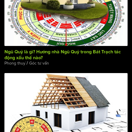
Ngũ Quỷ là gì? Hướng nhà Ngũ Quỷ trong Bát Trạch tác
động xấu thế nào?
/
Phong thuỷ
Góc tư vấn