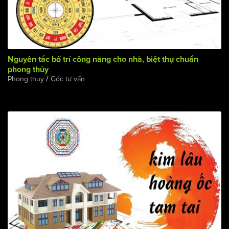
Nguyên tắc bố trí công năng cho nhà, biệt thự chuẩn
phong thủy
/
Phong thuỷ
Góc tư vấn