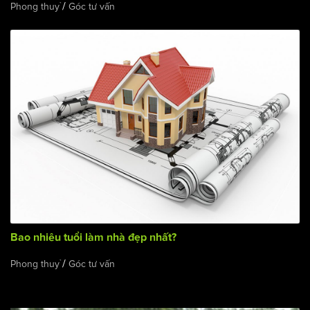
/
Phong thuỷ
Góc tư vấn
Bao nhiêu tuổi làm nhà đẹp nhất?
/
Phong thuỷ
Góc tư vấn