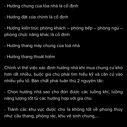
- Hướng chung của tòa nhà là cố định
- Hướng đặt cửa chính là cố định
- Hướng kiến trúc phòng khách – phòng bếp – phòng ngủ –
phòng chức năng khác là cố định
- Hướng thang máy chung của toà nhà
- Hướng thang thoát hiểm
Chính vì thế việc xác định hướng nhà khi mua chung cư khó
hơn rất nhiều, buộc gia chủ phải tìm hiểu kỹ và căn cứ vào
nhiều yếu tố. Bản chất phải tuân thủ 2 nguyên tắc:
- Chọn hướng nhà sao cho đón được các luồng khí, luồng
năng lượng tốt từ các hướng hợp với gia chủ
- Tránh các khu vực được cho là không tốt về phong thủy
như: cầu thang, phòng rác, khu vệ sinh chung,…