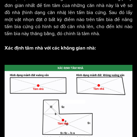
đơn giản nhất để tìm tâm của những căn nhà này là vẽ sơ
đồ nhà (hình dạng căn nhà) lên tấm bìa cứng. Sau đó lấy
một vật nhọn đặt ở bất kỳ điểm nào trên tấm bìa để nâng
tấm bìa cứng có hình sơ đồ căn nhà lên, cho đến khi nào
tấm bìa này thăng bằng, đó chính là tâm nhà.
Xác định tâm nhà với các không gian nhà: