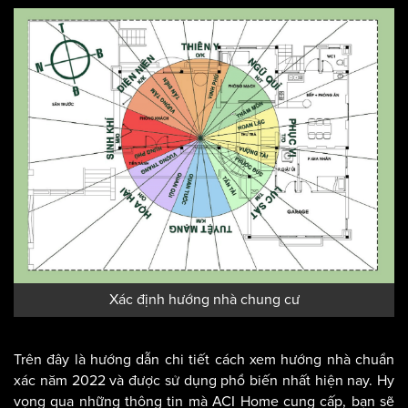
Xác định hướng nhà chung cư
Trên đây là hướng dẫn chi tiết cách xem hướng nhà chuẩn
xác năm 2022 và được sử dụng phổ biến nhất hiện nay. Hy
vọng qua những thông tin mà ACI Home cung cấp, bạn sẽ