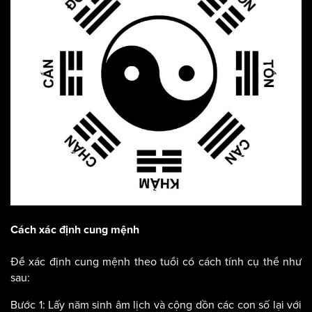
Cách xác định cung mệnh
Để xác định cung mệnh theo tuổi có cách tính cụ thể như
sau:
Bước 1: Lấy năm sinh âm lịch và cộng dồn các con số lại với