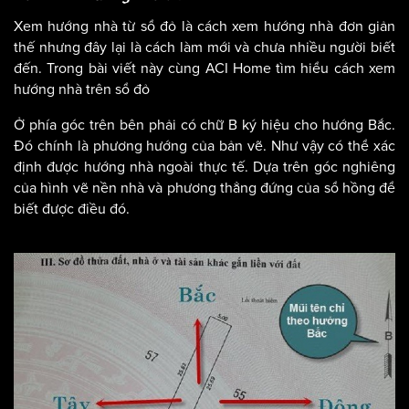
Xem hướng nhà từ sổ đỏ là cách xem hướng nhà đơn giản
thế nhưng đây lại là cách làm mới và chưa nhiều người biết
đến. Trong bài viết này cùng ACI Home tìm hiểu cách xem
hướng nhà trên sổ đỏ
Ở phía góc trên bên phải có chữ B ký hiệu cho hướng Bắc.
Đó chính là phương hướng của bản vẽ. Như vậy có thể xác
định được hướng nhà ngoài thực tế. Dựa trên góc nghiêng
của hình vẽ nền nhà và phương thẳng đứng của sổ hồng để
biết được điều đó.