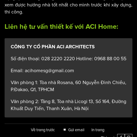
xem được hướng nhà tốt nhất cho mình trước khi xây dựng,
thi công.
Liên hệ tư vấn thiết kế với ACI Home:
CÔNG TY CỔ PHẦN ACI ARCHITECTS
Số điện thoại: 028 2220 2220 Hotline: 0968 88 00 55
Email: acihomesg@gmail.com
Văn phòng 1: Tòa nhà Rosana, 60 Nguyễn Đình Chiểu,
P.Đakao, Q1, TPHCM
Văn phòng 2: Tầng 8, Tòa nhà Licogi 13, Số 164, Đường
Khuất Duy Tiến, Thanh Xuân, Hà Nội
Về trang trước
Gửi email
In trang