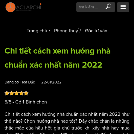
Trang chủ
Phong thuỷ
Góc tư vấn
Chi tiết cách xem hướng nhà
chuẩn xác nhất năm 2022
Đăng bởi
Họa Đức
22/01/2022
5
/
5
- Có
Bình chọn
1
Chi tiết cách xem hướng nhà chuẩn xác nhất năm 2022 như
thế nào? Chọn hướng nhà nào tốt? Đây chắc chắn là những
thắc mắc của hầu hết gia chủ trước khi xây nhà hay mua