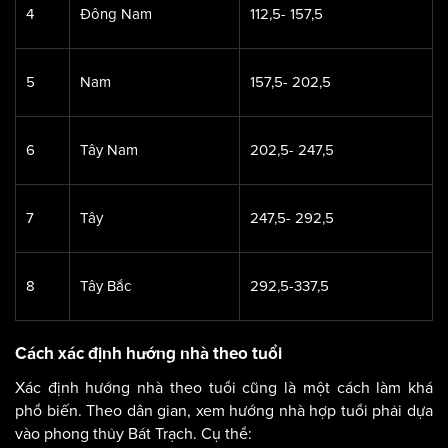
4
Đông Nam
112,5- 157,5
5
Nam
157,5- 202,5
6
Tây Nam
202,5- 247,5
7
Tây
247,5- 292,5
8
Tây Bắc
292,5-337,5
Cách xác định hướng nhà theo tuổi
Xác định hướng nhà theo tuổi cũng là một cách làm khá
phổ biến. Theo dân gian, xem hướng nhà hợp tuổi phải dựa
vào phong thủy Bát Trạch. Cụ thể: