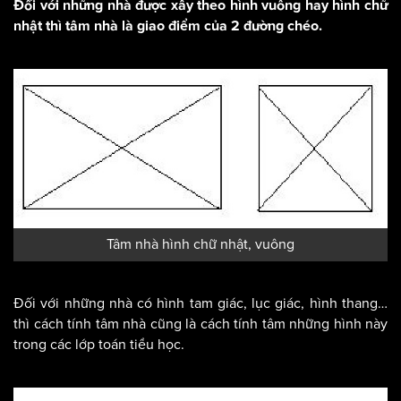
Đối với những nhà được xây theo hình vuông hay hình chữ
nhật thì tâm nhà là giao điểm của 2 đường chéo.
Tâm nhà hình chữ nhật, vuông
Đối với những nhà có hình tam giác, lục giác, hình thang…
thì cách tính tâm nhà cũng là cách tính tâm những hình này
trong các lớp toán tiểu học.