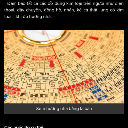
- Đảm bảo tất cả các đồ dùng kim loại trên người như điện
thoại, dây chuyền, đồng hồ, nhẫn, kể cả thắt lưng có kim
loại… khi đo hướng nhà.
Xem hướng nhà bằng la bàn
Các bước đo cụ thể
: