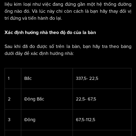
liệu kim loại như việc đang đứng gần một hệ thống đường
ống nào đó. Và lúc này chỉ còn cách là bạn hãy thay đổi vị
trí đứng và tiến hành đo lại.
Xác định hướng nhà theo độ đo của la bàn
Sau khi đã đo được số trên la bàn, bạn hãy tra theo bảng
dưới đây để xác định hướng nhà:
1
Bắc
337,5- 22,5
2
Đông Bắc
22,5- 67,5
3
Đông
67,5-112,5