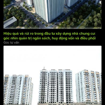
Hiệu quả và rủi ro trong đầu tư xây dựng nhà chung cư:
góc nhìn quản trị ngân sách, huy động vốn và điều phối
Góc tư vấn
dòng tiền