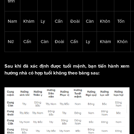
tính
Nam
Khảm
Ly
Cấn
Đoài
Càn
Khôn
Tốn
Nữ
Cấn
Càn
Đoài
Cấn
Ly
Khảm
Khôn
Sau khi đã xác định được tuổi mệnh, bạn tiến hành xem
hướng nhà có hợp tuổi không theo bảng sau: