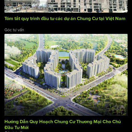
Tóm tắt quy trình đầu tư các dự án Chung Cư tại Việt Nam
Góc tư vấn