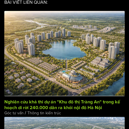
BÀI VIẾT LIÊN QUAN:
Nghiên cứu khả thi dự án "Khu đô thị Tràng An" trong kế