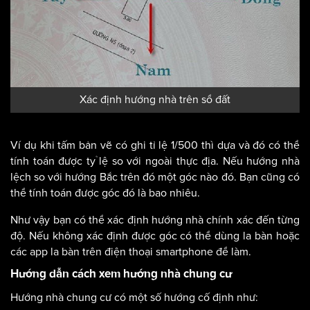
Xác định hướng nhà trên sổ đất
Ví dụ khi tấm bản vẽ có ghi tỉ lệ 1/500 thì dựa và đó có thể
tính toán được tỷ lệ so với ngoài thực địa. Nếu hướng nhà
lệch so với hướng Bắc trên đó một góc nào đó. Bạn cũng có
thể tính toán được góc đó là bao nhiêu.
Như vậy bạn có thể xác định hướng nhà chính xác đến từng
độ. Nếu không xác định được góc có thể dùng la bàn hoặc
các app la bàn trên điện thoại smartphone để làm.
Hướng dẫn cách xem hướng nhà chung cư
Hướng nhà chung cư có một số hướng cố định như: