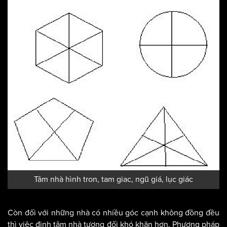
Tâm nhà hình tron, tam giac, ngũ giá, lục giác
Còn đối với những nhà có nhiều góc cạnh không đồng đều
thì việc định tâm nhà tương đối khó khăn hơn. Phương pháp