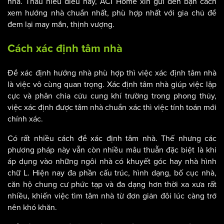
nhà. Thấu hiểu điều này, ACI Home xin gửi đến bạn cách
xem hướng nhà chuẩn nhất, phù hợp nhất với gia chủ để
đem lại may mắn, thịnh vượng.
Cách xác định tâm nhà
Để xác định hướng nhà phù hợp thì việc xác định tâm nhà
là việc vô cùng quan trọng. Xác định tâm nhà giúp việc lập
cực và phân chia cửu cung khí trường trong phong thủy,
việc xác định được tâm nhà chuẩn xác thì việc tính toán mới
chính xác.
Có rất nhiều cách để xác định tâm nhà. Thế nhưng các
phương pháp này vẫn còn nhiều mâu thuẫn đặc biệt là khi
áp dụng vào những ngôi nhà có khuyết góc hay nhà hình
chữ L. Hiện nay đa phần cấu trúc, hình dạng, bố cục nhà,
căn hộ chung cư phức tạp và đa dạng hơn thời xa xưa rất
nhiều, khiến việc tìm tâm nhà từ đơn giản đôi lúc càng trở
nên khó khăn.