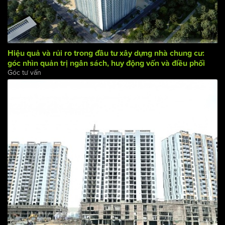
Hiệu quả và rủi ro trong đầu tư xây dựng nhà chung cư:
góc nhìn quản trị ngân sách, huy động vốn và điều phối
Góc tư vấn
dòng tiền