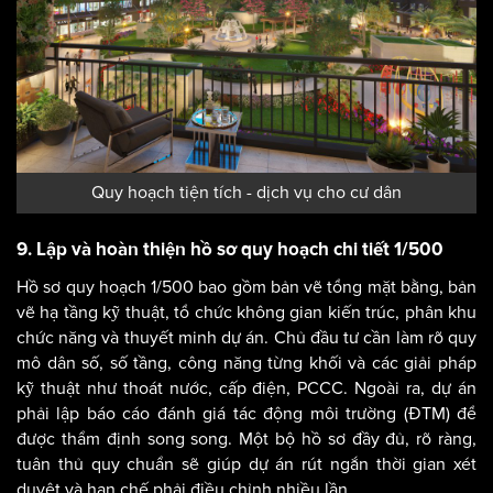
Quy hoạch tiện tích - dịch vụ cho cư dân
9. Lập và hoàn thiện hồ sơ quy hoạch chi tiết 1/500
Hồ sơ quy hoạch 1/500 bao gồm bản vẽ tổng mặt bằng, bản
vẽ hạ tầng kỹ thuật, tổ chức không gian kiến trúc, phân khu
chức năng và thuyết minh dự án. Chủ đầu tư cần làm rõ quy
mô dân số, số tầng, công năng từng khối và các giải pháp
kỹ thuật như thoát nước, cấp điện, PCCC. Ngoài ra, dự án
phải lập báo cáo đánh giá tác động môi trường (ĐTM) để
được thẩm định song song. Một bộ hồ sơ đầy đủ, rõ ràng,
tuân thủ quy chuẩn sẽ giúp dự án rút ngắn thời gian xét
duyệt và hạn chế phải điều chỉnh nhiều lần.