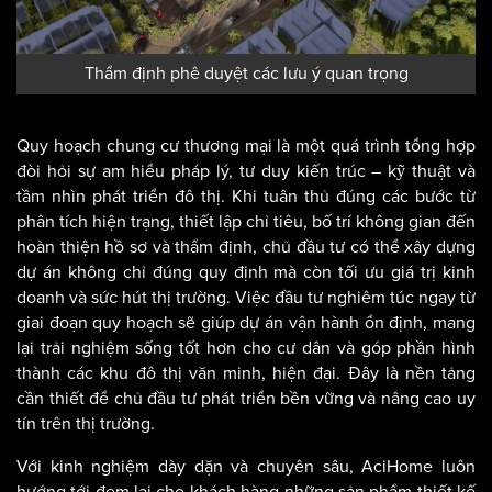
Thẩm định phê duyệt các lưu ý quan trọng
Quy hoạch chung cư thương mại là một quá trình tổng hợp
đòi hỏi sự am hiểu pháp lý, tư duy kiến trúc – kỹ thuật và
tầm nhìn phát triển đô thị. Khi tuân thủ đúng các bước từ
phân tích hiện trạng, thiết lập chỉ tiêu, bố trí không gian đến
hoàn thiện hồ sơ và thẩm định, chủ đầu tư có thể xây dựng
dự án không chỉ đúng quy định mà còn tối ưu giá trị kinh
doanh và sức hút thị trường. Việc đầu tư nghiêm túc ngay từ
giai đoạn quy hoạch sẽ giúp dự án vận hành ổn định, mang
lại trải nghiệm sống tốt hơn cho cư dân và góp phần hình
thành các khu đô thị văn minh, hiện đại. Đây là nền tảng
cần thiết để chủ đầu tư phát triển bền vững và nâng cao uy
tín trên thị trường.
Với kinh nghiệm dày dặn và chuyên sâu, AciHome luôn
hướng tới đem lại cho khách hàng những sản phẩm thiết kế