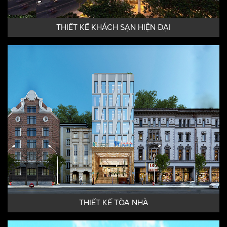
THIẾT KẾ KHÁCH SẠN HIỆN ĐẠI