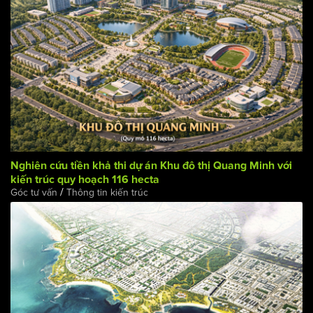
Nghiên cứu tiền khả thi dự án Khu đô thị Quang Minh với
kiến trúc quy hoạch 116 hecta
/
Góc tư vấn
Thông tin kiến trúc