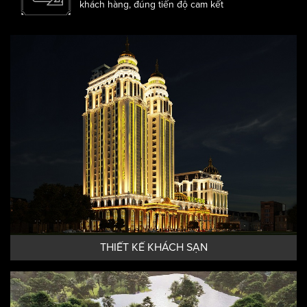
THI CÔNG CHUẨN XÁC
Thi công đúng hồ sơ thiết kế đã làm việc với
khách hàng, đúng tiến độ cam kết
THIẾT KẾ KHÁCH SẠN