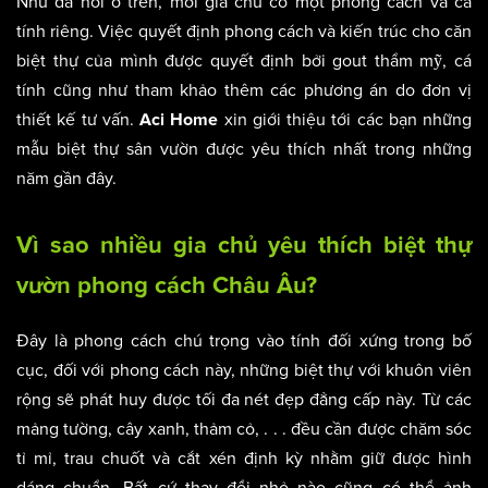
Như đã nói ở trên, mỗi gia chủ có một phong cách và cá
tính riêng. Việc quyết định phong cách và kiến trúc cho căn
biệt thự của mình được quyết định bởi gout thẩm mỹ, cá
tính cũng như tham khảo thêm các phương án do đơn vị
thiết kế tư vấn.
xin giới thiệu tới các bạn những
Aci Home
mẫu biệt thự sân vườn được yêu thích nhất trong những
năm gần đây.
Vì sao nhiều gia chủ yêu thích biệt thự
vườn phong cách Châu Âu?
Đây là phong cách chú trọng vào tính đối xứng trong bố
cục, đối với phong cách này, những biệt thự với khuôn viên
rộng sẽ phát huy được tối đa nét đẹp đẳng cấp này. Từ các
mảng tường, cây xanh, thảm cỏ, . . . đều cần được chăm sóc
tỉ mỉ, trau chuốt và cắt xén định kỳ nhằm giữ được hình