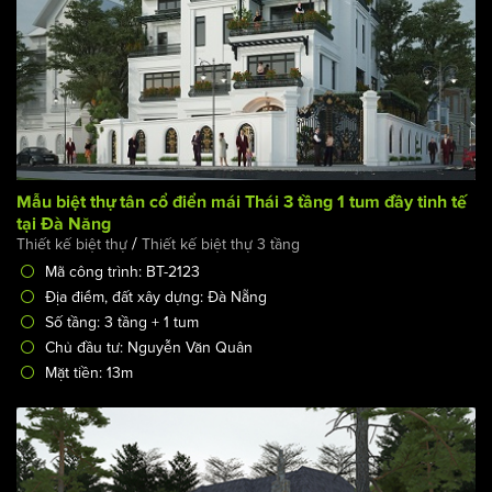
Mẫu biệt thự tân cổ điển mái Thái 3 tầng 1 tum đầy tinh tế
tại Đà Năng
/
Thiết kế biệt thự
Thiết kế biệt thự 3 tầng
Mã công trình: BT-2123
Địa điểm, đất xây dựng: Đà Nẵng
Số tầng: 3 tầng + 1 tum
Chủ đầu tư: Nguyễn Văn Quân
Mặt tiền: 13m