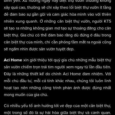
bình yên. Xu hướng ngày nay biệt thự vườn thường không
xây quá cao, thường sẽ chỉ xây theo lối biệt thự vườn ít tầng
để đảm bảo sự gần gũi và cảm giác hòa mình vào với thiên
nhiên xung quanh. Ở những căn biệt thự vườn, người KTS
sẽ tạo ra những không gian mở tạo sự thoáng đãng cho căn
biệt thự. Gia chủ có thể đảm bảo rằng dù đứng ở đâu trong
căn biệt thự của mình, chỉ cần phóng tầm mắt ra ngoài cũng
sẽ ngắm nhìn được sân vườn tuyệt đẹp.
xin giới thiệu tới quý gia chủ những mẫu biệt thự
Aci Home
sân vườn chiếm trọn trái tim người xem ngay từ lần đầu tiên.
Đây là những thiết kế do chính Aci Home đảm nhiệm. Với
mỗi chủ đầu tư, mỗi cá tính khác nhau, chúng tôi luôn linh
hoạt tạo nên những công trình phản ánh được đúng nhất
mong muốn của gia chủ.
Có nhiều yếu tố ảnh hưởng tới vẻ đẹp của một căn biệt thự,
một trong số đó là sự hài hòa giữa biệt thự và cảnh quan.