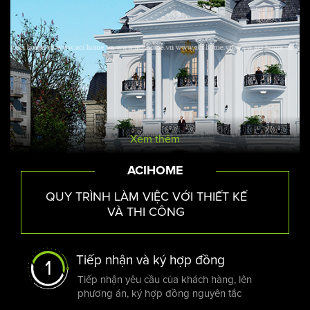
Xem thêm
ACIHOME
QUY TRÌNH LÀM VIỆC VỚI THIẾT KẾ
VÀ THI CÔNG
Những tiêu chuẩn cần biết khi thiết kế biệ
Tiếp nhận và ký hợp đồng
1
Đối với nội thất của căn biệt thự cần lưu ý đến những khu
Tiếp nhận yêu cầu của khách hàng, lên
vực như phòng ngủ, phòng bếp, phòng khách. Đối với
phương án, ký hợp đồng nguyên tắc
phòng ngủ, biệt thự thường thiết kế chia ra phòng ngủ