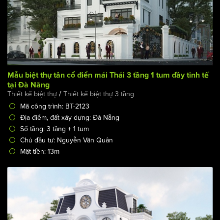
Mẫu biệt thự tân cổ điển mái Thái 3 tầng 1 tum đầy tinh tế
tại Đà Năng
/
Thiết kế biệt thự
Thiết kế biệt thự 3 tầng
Mã công trình: BT-2123
Địa điểm, đất xây dựng: Đà Nẵng
Số tầng: 3 tầng + 1 tum
Chủ đầu tư: Nguyễn Văn Quân
Mặt tiền: 13m