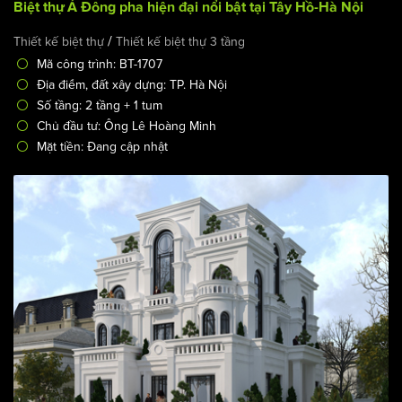
Biệt thự Á Đông pha hiện đại nổi bật tại Tây Hồ-Hà Nội
/
Thiết kế biệt thự
Thiết kế biệt thự 3 tầng
Mã công trình: BT-1707
Địa điểm, đất xây dựng: TP. Hà Nội
Số tầng: 2 tầng + 1 tum
Chủ đầu tư: Ông Lê Hoàng Minh
Mặt tiền: Đang cập nhật