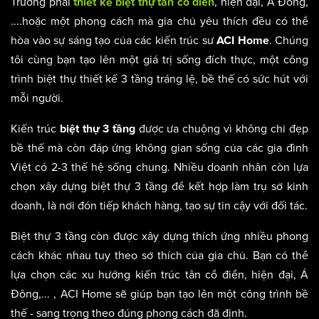
Trường phái
, hiện đại, Á Đông,
thiết kế biệt thự tân cổ điển
....hoặc một phong cách mà gia chủ yêu thích đều có thể
hòa vào sự sáng tạo của các kiến trúc sư
. Chúng
ACI Home
tôi cùng bạn tạo lên một giá trị sống đích thực, một công
trình biệt thự thiết kế 3 tầng tráng lệ, bề thế có sức hút với
mỗi người.
Kiến trúc
được ưa chuộng vì không chỉ đẹp
biệt thự 3 tầng
bề thế mà còn đáp ứng không gian sống của các gia đình
Việt có 2-3 thế hệ sống chung. Nhiều doanh nhân còn lựa
chọn xây dựng biệt thự 3 tầng để kết hợp làm trụ sở kinh
doanh, là nơi đón tiếp khách hàng, tạo sự tin cậy với đối tác.
Biệt thự 3 tầng còn được xây dựng thích ứng nhiều phong
cách khác nhau tuy theo sở thích của gia chủ. Bạn có thể
lựa chọn các xu hướng kiến trúc tân cổ điển, hiện đại, Á
Đông,... , ACI Home sẽ giúp bạn tạo lên một công trình bề
thế - sang trọng theo đúng phong cách đã định.