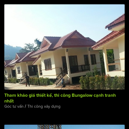
Tham khảo giá thiết kế, thi công Bungalow cạnh tranh
nhất
/
Góc tư vấn
Thi công xây dựng