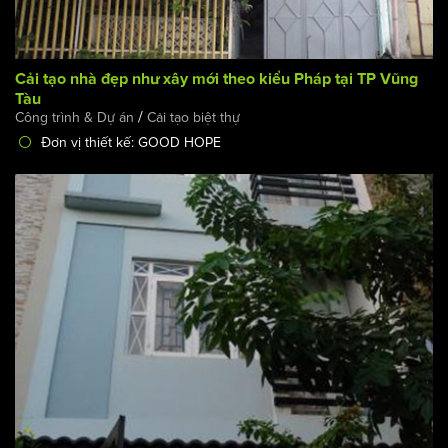
Cải tạo nhà đẹp như xây mới theo kiểu Pháp tại TP Vũng
Tàu
/
Công trình & Dự án
Cải tạo biệt thự
Đơn vị thiết kế: GOOD HOPE