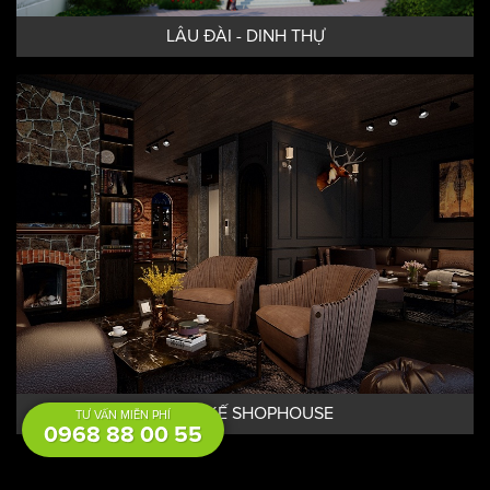
LÂU ĐÀI - DINH THỰ
THIẾT KẾ SHOPHOUSE
TƯ VẤN MIỄN PHÍ
0968 88 00 55