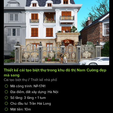
Thiết kế cải tạo biệt thự trong khu đô thị Nam Cường đẹp
mà sang
/
Cải tạo biệt thự
Thiết kế nhà phố
Mã công trình: NP-1741
Địa điểm, đất xây dựng: Hà Nội
Số tầng: 3 tầng + 1 tum
Chủ đầu tư: Trần Hải Long
Mặt tiền: 10m