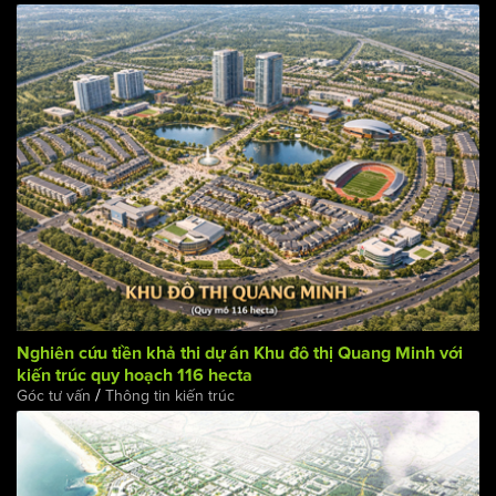
Nghiên cứu khả thi dự án "Khu đô thị Tràng An" trong kế
hoạch di rời 240.000 dân ra khỏi nội đô Hà Nội
/
Góc tư vấn
Thông tin kiến trúc
Nghiên cứu tiền khả thi dự án Khu đô thị Quang Minh với
kiến trúc quy hoạch 116 hecta
/
Góc tư vấn
Thông tin kiến trúc