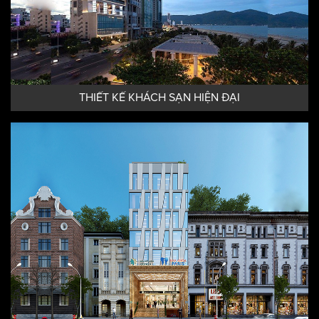
THIẾT KẾ KHÁCH SẠN HIỆN ĐẠI