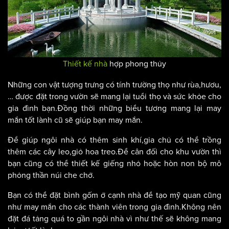
Thiết kế nhà
hợp phong thủy
Những con vật tượng trưng có tính trường thọ như rùa,hươu,
… được đặt trong vườn sẽ mang lại tuổi thọ và sức khỏe cho
gia đình bạn.Đồng thời những biểu tương mang lại may
mắn tốt lành cũ sẽ giúp bạn may mắn.
Để giúp ngôi nhà có thêm sinh khí,gia chủ có thể trồng
thêm các cây leo,giỏ hoa treo.Để cân đối cho khu vườn thì
bạn cũng có thể thiết kế giếng nhỏ hoặc hòn non bộ mô
phỏng thần núi che chở.
Bạn có thể đặt bình gốm ở cạnh nhà để tạo mỹ quan cũng
như may mắn cho các thành viên trong gia đình.Không nên
đặt đá tảng quá to gần ngôi nhà vì như thế sẽ không mang