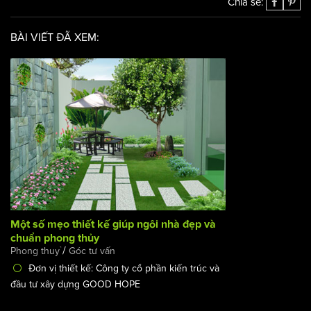
Chia sẻ:
BÀI VIẾT ĐÃ XEM:
Một số mẹo thiết kế giúp ngôi nhà đẹp và chuẩn phong
thủy
/
Phong thuỷ
Góc tư vấn