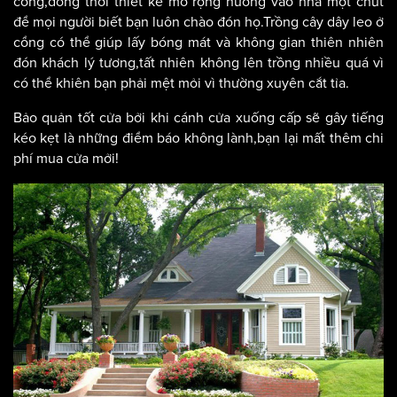
cổng,đồng thời thiết kế mở rộng hướng vào nhà một chút
để mọi người biết bạn luôn chào đón họ.Trồng cây dây leo ở
cổng có thể giúp lấy bóng mát và không gian thiên nhiên
đón khách lý tương,tất nhiên không lên trồng nhiều quá vì
có thể khiên bạn phải mệt mỏi vì thường xuyên cắt tỉa.
Bảo quản tốt cửa bởi khi cánh cửa xuống cấp sẽ gây tiếng
kéo kẹt là những điểm báo không lành,bạn lại mất thêm chi
phí mua cửa mởi!