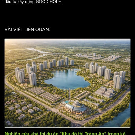
/
Phong thuỷ
Góc tư vấn
Đơn vị thiết kế: Công ty cổ phần kiến trúc và đầu tư xây dựng
GOOD HOPE
BÀI VIẾT LIÊN QUAN: