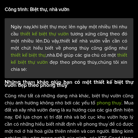
Công trình: Biệt thự, nhà vườn
Ngày nay,khi biệt thự mọc lên ngày một nhiều thì nhu
cầu
thiết kế biệt thự vườn
tương xứng cũng theo đó
một nhiều lên.Dù vậy,thiết kế nhà vườn vẫn cần có
một chút hiểu biết về phong thủy cũng giống như
thiết kế biệt thự
,nhà.Để giúp các gia chủ có một
thiết
kế biệt thự vườn
đẹp theo phong thủy,chúng tôi xin
chia sẻ:
Những tham khảo giúp bạn có một thiết kế biệt thự
vườn đẹp theo phong thủy
Cũng như tất cả những dạng nhà khác, biệt thự vườn cũng
chịu ảnh hưởng không nhỏ bởi các yếu tố
phong thuỷ
. Mua
đất và xây nhà vườn đang là xu hướng của các gia đình hiện
nay. Để lựa chọn vị trí đặt nhà và bố cục khu vườn hợp lý
cần có những hiểu biết nhất định về phong thuỷ để có được
một nơi ở hài hoà giữa thiên nhiên và con người. Bằng kinh