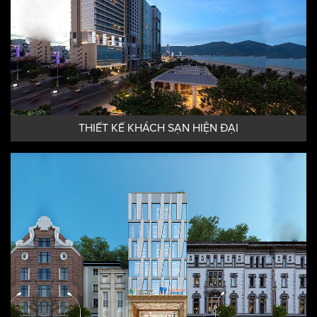
THIẾT KẾ KHÁCH SẠN HIỆN ĐẠI