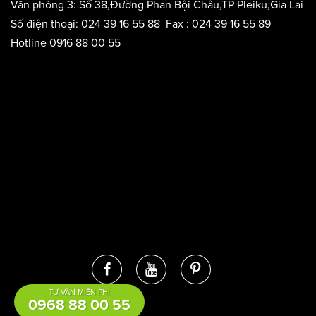
P.Đakao, Q1, TPHCM
Văn phòng 2: Tầng 8,Tòa nhà Licogi 13,Số 164,Đường Khuất
Duy Tiến,Thanh Xuân,Hà Nội
Văn phòng 3: Số 38,Đường Phan Bội Châu,TP Pleiku,Gia Lai
Số điện thoại: 024 39 16 55 88 Fax : 024 39 16 55 89
Hotline 0916 88 00 55
TƯ VẤN MIỄN PHÍ
0968 88 00 55