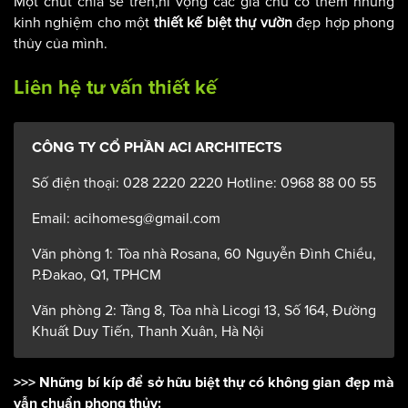
Một chút chia sẻ trên,hi vọng các gia chủ có thêm những
kinh nghiệm cho một
thiết kế biệt thự vườn
đẹp hợp phong
thủy của mình.
Liên hệ tư vấn thiết kế
CÔNG TY CỔ PHẦN ACI ARCHITECTS
Số điện thoại: 028 2220 2220 Hotline: 0968 88 00 55
Email: acihomesg@gmail.com
Văn phòng 1: Tòa nhà Rosana, 60 Nguyễn Đình Chiểu,
P.Đakao, Q1, TPHCM
Văn phòng 2: Tầng 8, Tòa nhà Licogi 13, Số 164, Đường
Khuất Duy Tiến, Thanh Xuân, Hà Nội
>>> Những bí kíp để sở hữu biệt thự có không gian đẹp mà
vẫn chuẩn phong thủy: