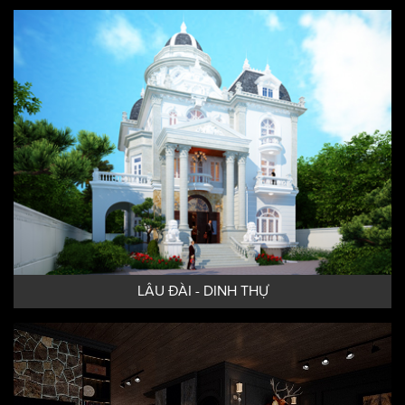
THIẾT KẾ BIỆT THỰ
LÂU ĐÀI - DINH THỰ