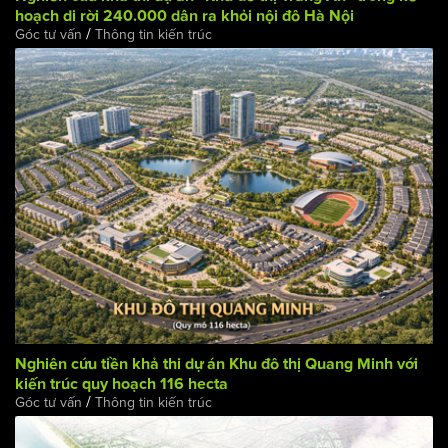
Nghiên cứu khả thi dự án "Khu đô thị Tràng An" trong kế
hoạch di rời 240.000 dân ra khỏi nội đô Hà Nội
/
Góc tư vấn
Thông tin kiến trúc
Nghiên cứu tiền khả thi dự án Khu đô thị Quang Minh với