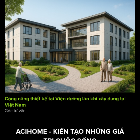
Những Sai Lầm Thường Gặp Khi Quy Hoạch Chung Cư
Thương Mại – Cách Tránh Hiệu Quả
Góc tư vấn
Công năng thiết kế tại Viện dưỡng lão khi xây dựng tại
Việt Nam
Góc tư vấn