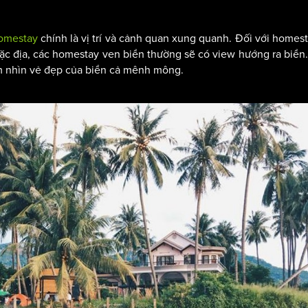
homestay
chính là vị trí và cảnh quan xung quanh. Đối với homes
rí đặc địa, các homestay ven biển thường sẽ có view hướng ra biển
ắm nhìn vẻ đẹp của biển cả mênh mông.