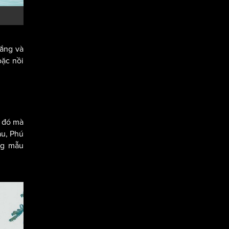
nắng và
oặc nồi
m đó mà
àu, Phú
ng mẫu