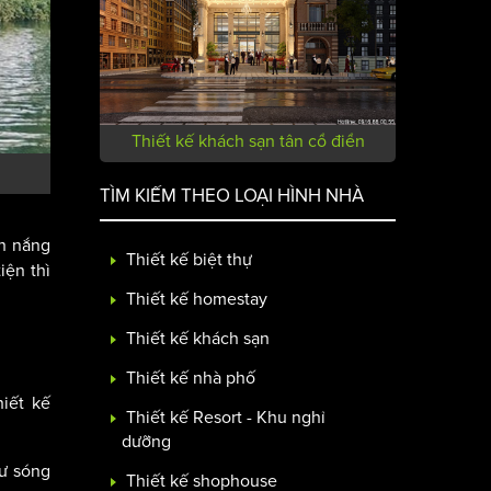
Thiết kế khách sạn tân cổ điển
TÌM KIẾM THEO LOẠI HÌNH NHÀ
nh nắng
Thiết kế biệt thự
iện thì
Thiết kế homestay
Thiết kế khách sạn
Thiết kế nhà phố
iết kế
Thiết kế Resort - Khu nghỉ
dưỡng
hư sóng
Thiết kế shophouse