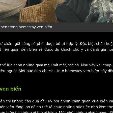
í bên trong homestay ven biển
chăn, gối cũng sẽ phải được bố trí hợp lý. Đặc biệt chăn ho
ết liên quan đến biển sẽ được du khách chú ý và đánh giá h
thể lựa chọn những gam màu bắt mắt, sặc sỡ. Như vậy khi chụp 
hiều người. Mỗi bức ảnh check – in ở homestay ven biển này đ
ven biển
iển thì không cần quá cầu kỳ bởi chính cảnh quan của biển 
uôn viên rộng lớn để có thể tổ chức những bữa tiệc nhỏ kèm th
sản biển thì không gì thú vị bằng. Một chút không gian hoang d