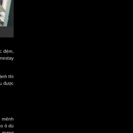
ặc đệm,
omestay
ảnh thì
ều được
cả mênh
eo ô dù
ã, mang