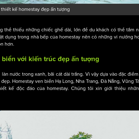
thiết kế homestay đẹp ấn tượng
ng thể thiếu những chiếc ghế dài, lớn để du khách có thể tắm 
vật dụng trong nhà bếp của homestay nên có những vỉ nướng h
on hơn.
biển với kiến trúc đẹp ấn tượng
 làn nước trong xanh, bãi cát dài trắng. Vì vậy dựa vào đặc điể
n đẹp. Homestay ven biển Hạ Long, Nha Trang, Đà Nẵng, Vũng T
iết kế độc đáo của homestay. Chúng tôi xin giới thiệu nhữ