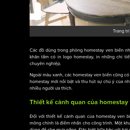
Trang tr
Các đồ dùng trong phòng homestay ven biển như 
khăn tắm có in logo homestay, in những chi ti
chuyên nghiệp.
Ngoài màu xanh, các homestay ven biển cũng có 
homestay mới nổi bật và thu hút sự chú ý của n
nhiều người ưa thích.
Thiết kế cảnh quan của homestay 
Đối với thiết kế cảnh quan của homestay ven b
mông chính là điểm nhấn cho công trình. Một kh
dùng để che mưa nắng. Đặc biệt bữa tiệc với hải 