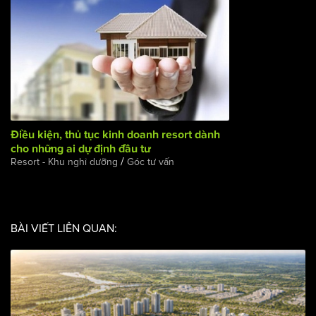
Điều kiện, thủ tục kinh doanh resort dành cho những ai dự
định đầu tư
/
Resort - Khu nghỉ dưỡng
Góc tư vấn
BÀI VIẾT LIÊN QUAN: