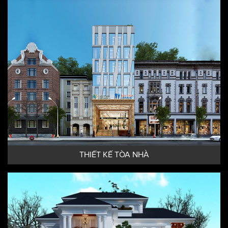
THIẾT KẾ KHÁCH SẠN HIỆN ĐẠI
THIẾT KẾ TÒA NHÀ