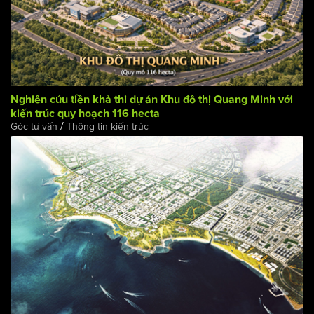
Nghiên cứu tiền khả thi dự án Khu đô thị Quang Minh với
kiến trúc quy hoạch 116 hecta
/
Góc tư vấn
Thông tin kiến trúc