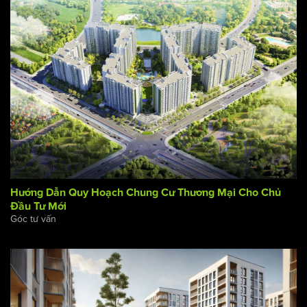
Tóm tắt quy trình đầu tư các dự án Chung Cư tại Việt Nam
Góc tư vấn
Hướng Dẫn Quy Hoạch Chung Cư Thương Mại Cho Chủ
Đầu Tư Mới
Góc tư vấn