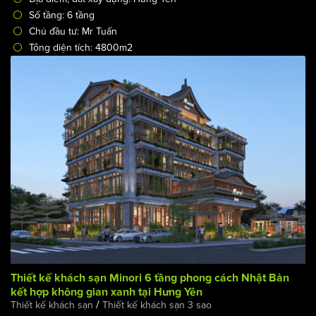
/
Công trình & Dự án
Thiết kế khách sạn
Mã công trình: KS-2566
Địa điểm, đất xây dựng: Hưng Yên
Số tầng: 6 tầng
Chủ đầu tư: Mr Tuấn
Tổng diện tích: 4800m2
Thiết kế khách sạn Minori 6 tầng phong cách Nhật Bản