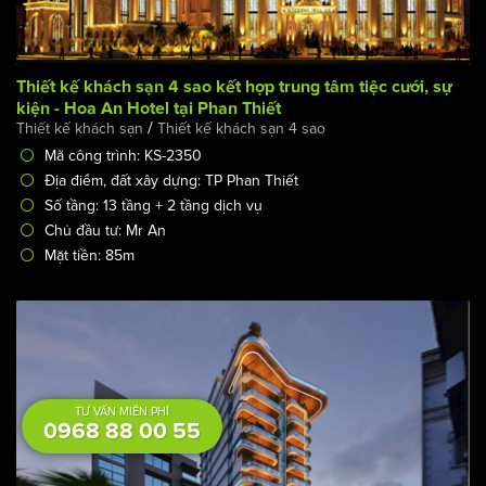
Thiết kế khách sạn 4 sao kết hợp trung tâm tiệc cưới, sự
kiện - Hoa An Hotel tại Phan Thiết
/
Thiết kế khách sạn
Thiết kế khách sạn 4 sao
Mã công trình: KS-2350
Địa điểm, đất xây dựng: TP Phan Thiết
Số tầng: 13 tầng + 2 tầng dịch vụ
Chủ đầu tư: Mr An
Mặt tiền: 85m
TƯ VẤN MIỄN PHÍ
0968 88 00 55