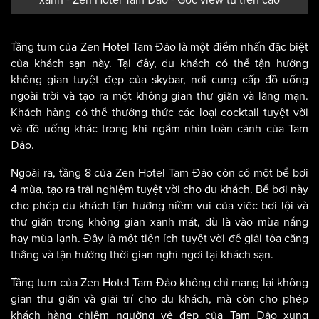
xanh - Zen Hotel Tam Đảo - Góc view từ trên cao
Tầng tum của Zen Hotel Tam Đảo là một điểm nhấn đặc biệt
của khách sạn này. Tại đây, du khách có thể tận hưởng
không gian tuyệt đẹp của skybar, nơi cung cấp đồ uống
ngoài trời và tạo ra một không gian thư giãn và lãng mạn.
Khách hàng có thể thưởng thức các loại cocktail tuyệt vời
và đồ uống khác trong khi ngắm nhìn toàn cảnh của Tam
Đảo.
Ngoài ra, tầng 8 của Zen Hotel Tam Đảo còn có một bể bơi
4 mùa, tạo ra trải nghiệm tuyệt vời cho du khách. Bể bơi này
cho phép du khách tận hưởng niềm vui của việc bơi lội và
thư giãn trong không gian xanh mát, dù là vào mùa nắng
hay mùa lạnh. Đây là một tiện ích tuyệt vời để giải tỏa căng
thẳng và tận hưởng thời gian nghỉ ngơi tại khách sạn.
Tầng tum của Zen Hotel Tam Đảo không chỉ mang lại không
gian thư giãn và giải trí cho du khách, mà còn cho phép
khách hàng chiêm ngưỡng vẻ đẹp của Tam Đảo xung