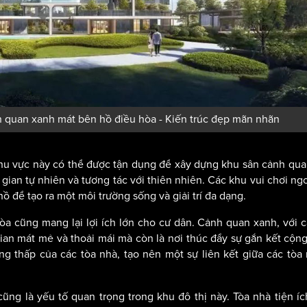
nh quan xanh mát bên hồ điều hòa - Kiến trúc đẹp mãn nhãn
. Khu vực này có thể được tận dụng để xây dựng khu sân cảnh qu
gian tự nhiên và tương tác với thiên nhiên. Các khu vui chơi ngoà
 để tạo ra một môi trường sống và giải trí đa dạng.
a cũng mang lại lợi ích lớn cho cư dân. Cảnh quan xanh, với 
ian mát mẻ và thoải mái mà còn là nơi thúc đẩy sự gắn kết cộn
ng thấp của các tòa nhà, tạo nên một sự liên kết giữa các tòa
cũng là yếu tố quan trọng trong khu đô thị này. Tòa nhà tiện í