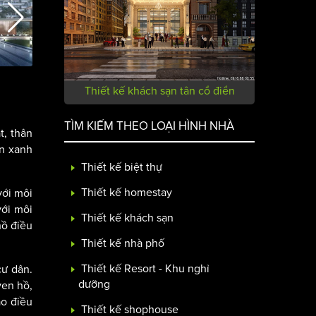
Thiết kế khách sạn tân cổ điển
TÌM KIẾM THEO LOẠI HÌNH NHÀ
t, thân
an xanh
Thiết kế biệt thự
Thiết kế homestay
với môi
với môi
Thiết kế khách sạn
hồ điều
Thiết kế nhà phố
Thiết kế Resort - Khu nghỉ
cư dân.
dưỡng
ven hồ,
ạo điều
Thiết kế shophouse