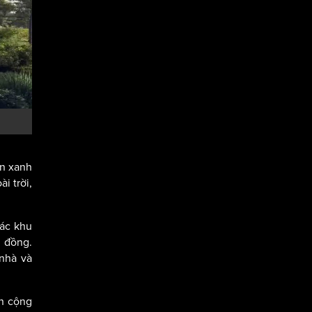
an xanh
i trời,
các khu
g đồng.
 nhà và
ch cộng