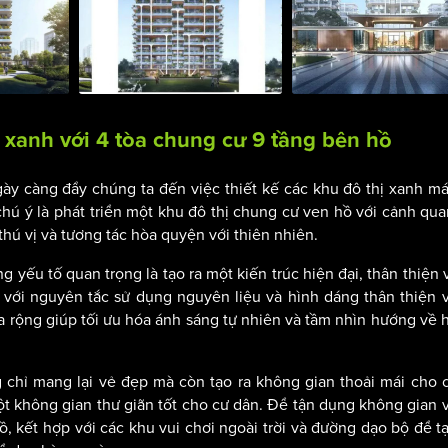
 xanh với 4 tòa chung cư 9 tầng bên hồ
gày càng đẩy chúng ta đến việc thiết kế các khu đô thị xanh má
chú ý là phát triển một khu đô thị chung cư ven hồ với cảnh qu
thú vị và tương tác hòa quyện với thiên nhiên.
g yếu tố quan trọng là tạo ra một kiến trúc hiện đại, thân thiện 
 với nguyên tắc sử dụng nguyên liệu và hình dáng thân thiện 
a rộng giúp tối ưu hóa ánh sáng tự nhiên và tầm nhìn hướng về 
chỉ mang lại vẻ đẹp mà còn tạo ra không gian thoải mái cho 
t không gian thư giãn tốt cho cư dân. Để tận dụng không gian 
, kết hợp với các khu vui chơi ngoài trời và đường dạo bộ để t