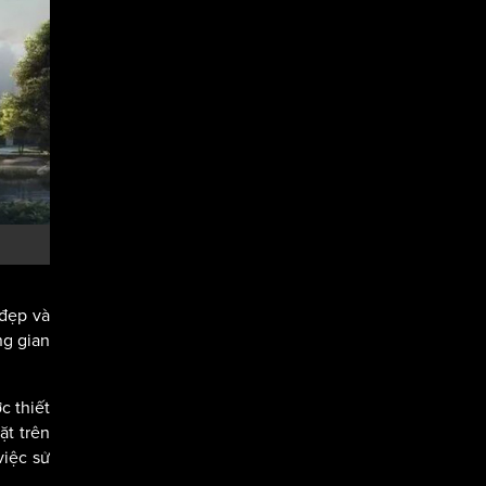
 đẹp và
ng gian
c thiết
ặt trên
việc sử