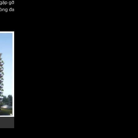
 gặp gỡ
hòng đa