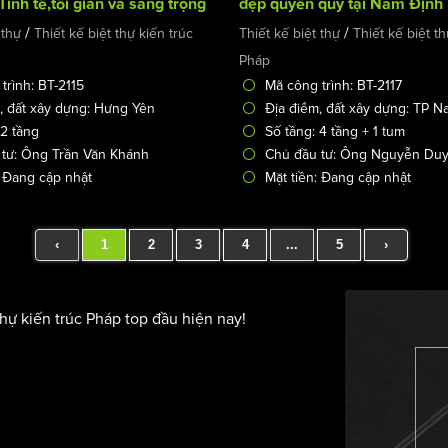
inh tế,tối giản và sang trọng
đẹp quyền quý tại Nam Định
/
/
 thự
Thiết kế biệt thự kiến trúc
Thiết kế biệt thự
Thiết kế biệt th
Pháp
trình: BT-2115
Mã công trình: BT-2117
, đất xây dựng: Hưng Yên
Địa điểm, đất xây dựng: TP 
 2 tầng
Số tầng: 4 tầng + 1 tum
tư: Ông Trần Văn Khánh
Chủ đầu tư: Ông Nguyễn Duy
: Đang cập nhật
Mặt tiền: Đang cập nhật
‹
1
2
3
4
...
5
›
thự kiến trúc Pháp top đầu hiện nay!