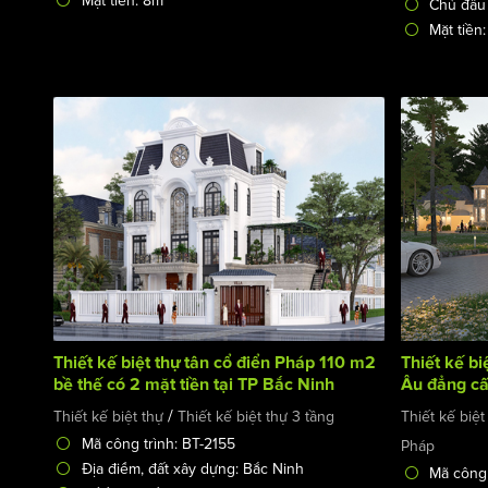
Mặt tiền: 8m
Chủ đầu
Mặt tiền
Thiết kế biệt thự tân cổ điển Pháp 110 m2
Thiết kế b
bề thế có 2 mặt tiền tại TP Bắc Ninh
Âu đẳng cấ
/
Thiết kế biệt thự
Thiết kế biệt thự 3 tầng
Thiết kế biệt
Mã công trình: BT-2155
Pháp
Địa điểm, đất xây dựng: Bắc Ninh
Mã công 