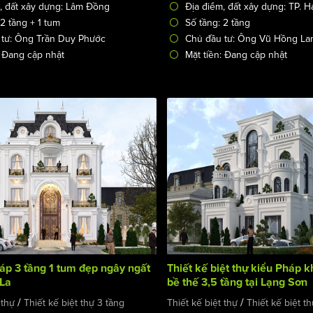
, đất xây dựng: Lâm Đồng
Địa điểm, đất xây dựng: TP. 
 2 tầng + 1 tum
Số tầng: 2 tầng
 tư: Ông Trần Duy Phước
Chủ đầu tư: Ông Vũ Hồng La
: Đang cập nhật
Mặt tiền: Đang cập nhật
háp 3 tầng 1 tum đẹp ngây ngất
Thiết kế biệt thự kiểu Pháp 
 La
bề thế 3,5 tầng tại Lạng Sơn
/
/
 thự
Thiết kế biệt thự 3 tầng
Thiết kế biệt thự
Thiết kế biệt t