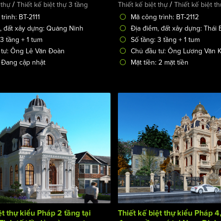
/
/
 thự
Thiết kế biệt thự 3 tầng
Thiết kế biệt thự
Thiết kế biệt t
trình: BT-2111
Mã công trình: BT-2112
, đất xây dựng: Quảng Ninh
Địa điểm, đất xây dựng: Thái 
 3 tầng + 1 tum
Số tầng: 3 tầng + 1 tum
 tư: Ông Lê Văn Đoàn
Chủ đầu tư: Ông Lương Văn K
: Đang cập nhật
Mặt tiền: 2 mặt tiền
ệt thự kiểu Pháp 2 tầng tại
Thiết kế biệt thự kiểu Pháp 4