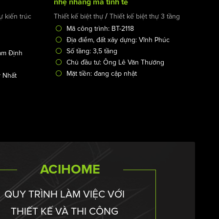
nhẹ nhàng mà tinh tế
/
ự kiến trúc
Thiết kế biệt thự
Thiết kế biệt thự 3 tầng
Mã công trình: BT-2118
Địa điểm, đất xây dựng: Vĩnh Phúc
Số tầng: 3,5 tầng
Nam Định
Chủ đầu tư: Ông Lê Văn Thưởng
Mặt tiền: đang cập nhật
 Nhất
ACIHOME
QUY TRÌNH LÀM VIỆC VỚI
THIẾT KẾ VÀ THI CÔNG