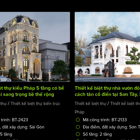
ệt thự kiểu Pháp 5 tầng có bể
Thiết kế biệt thự nhà vườn đô
i sang trọng bề thế rộng
cách tân cổ điển tại Sơn Tây,
Sài Gòn
/
/
 thự
Thiết kế biệt thự kiến trúc
Thiết kế biệt thự
Thiết kế biệt th
Pháp
trình: BT-2423
Mã công trình: BT-2133
, đất xây dựng: Sài Gòn
Địa điểm, đất xây dựng: Sơn 
 5 tầng
Số tầng: 2 tầng