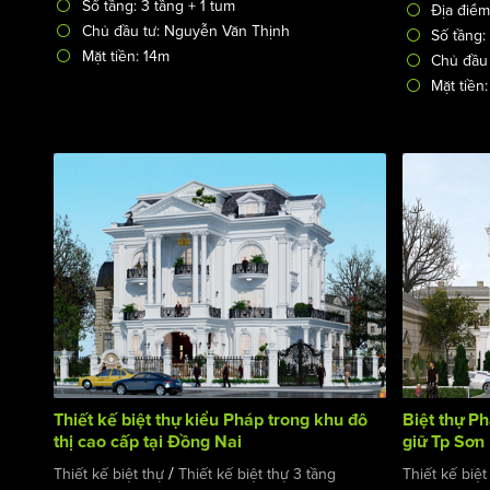
Số tầng: 3 tầng + 1 tum
Địa điểm
Chủ đầu tư: Nguyễn Văn Thịnh
Số tầng:
Mặt tiền: 14m
Chủ đầu
Mặt tiền
Thiết kế biệt thự kiểu Pháp trong khu đô
Biệt thự P
thị cao cấp tại Đồng Nai
giữ Tp Sơn
/
Thiết kế biệt thự
Thiết kế biệt thự 3 tầng
Thiết kế biệt