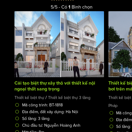
5
/
5
- Có
Bình chọn
1
Cải tạo biệt thự xây thô với thiết kế nội
Thiết kế bi
ngoại thất sang trọng
bơi trên má
140m2 tại 
/
Thiết kế biệt thự
Thiết kế biệt thự 3 tầng
Thiết kế biệt
Mã công trình: BT-1818
Pháp
Địa điểm, đất xây dựng: Hà Nội
Mã công 
Số tầng: 3 tầng
Địa điểm
Chủ đầu tư: Nguyễn Hoàng Anh
Số tầng: