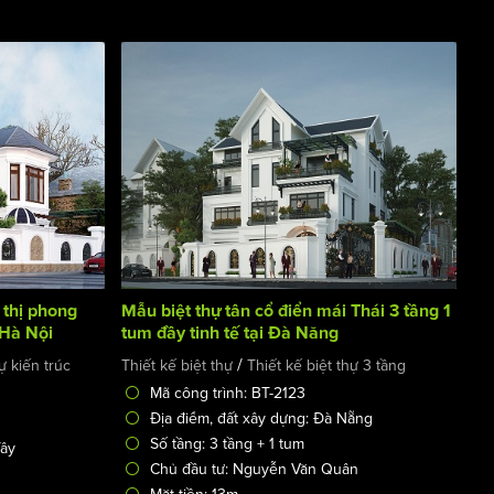
 thị phong
Mẫu biệt thự tân cổ điển mái Thái 3 tầng 1
 Hà Nội
tum đầy tinh tế tại Đà Năng
/
ự kiến trúc
Thiết kế biệt thự
Thiết kế biệt thự 3 tầng
Mã công trình: BT-2123
Địa điểm, đất xây dựng: Đà Nẵng
Số tầng: 3 tầng + 1 tum
Tây
Chủ đầu tư: Nguyễn Văn Quân