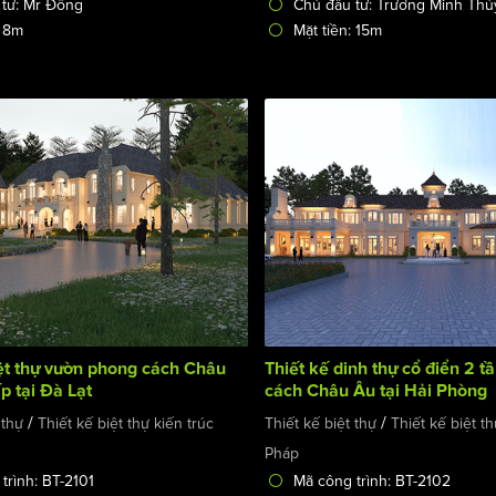
 tư: Mr Đông
Chủ đầu tư: Trương Minh Thủ
: 8m
Mặt tiền: 15m
iệt thự vườn phong cách Châu
Thiết kế dinh thự cổ điển 2 
p tại Đà Lạt
cách Châu Âu tại Hải Phòng
/
/
 thự
Thiết kế biệt thự kiến trúc
Thiết kế biệt thự
Thiết kế biệt th
Pháp
trình: BT-2101
Mã công trình: BT-2102