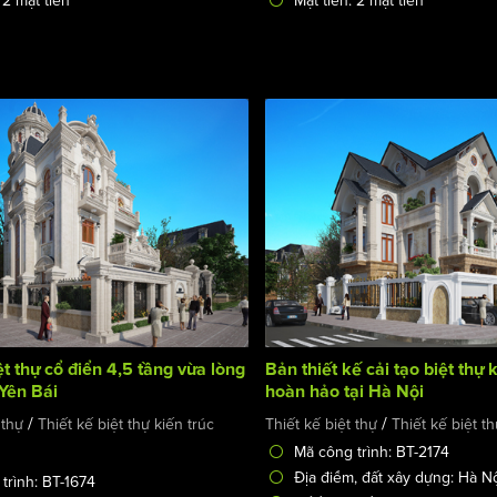
 2 mặt tiền
Mặt tiền: 2 mặt tiền
ệt thự cổ điển 4,5 tầng vừa lòng
Bản thiết kế cải tạo biệt thự
 Yên Bái
hoàn hảo tại Hà Nội
/
/
 thự
Thiết kế biệt thự kiến trúc
Thiết kế biệt thự
Thiết kế biệt t
Mã công trình: BT-2174
Địa điểm, đất xây dựng: Hà N
trình: BT-1674