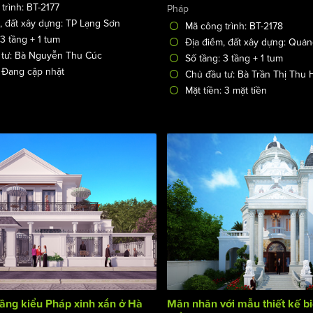
trình: BT-2177
Pháp
, đất xây dựng: TP Lạng Sơn
Mã công trình: BT-2178
 3 tầng + 1 tum
Địa điểm, đất xây dựng: Quả
 tư: Bà Nguyễn Thu Cúc
Số tầng: 3 tầng + 1 tum
: Đang cập nhật
Chủ đầu tư: Bà Trần Thị Thu
Mặt tiền: 3 mặt tiền
tầng kiểu Pháp xinh xắn ở Hà
Mãn nhãn với mẫu thiết kế bi