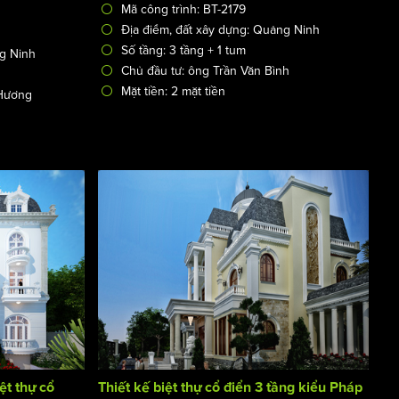
Mã công trình: BT-2179
Địa điểm, đất xây dựng: Quảng Ninh
Số tầng: 3 tầng + 1 tum
ng Ninh
Chủ đầu tư: ông Trần Văn Bình
Mặt tiền: 2 mặt tiền
 Hương
ệt thự cổ
Thiết kế biệt thự cổ điển 3 tầng kiểu Pháp