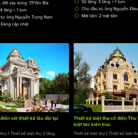
Số tầng: 3 tầng + 1 tum
, đất xây dựng: TP.Yên Bái
Chủ đầu tư: ông Nguyễn Đăn
 4 tầng + 1 tum
Mặt tiền: 2 mặt tiền
 tư: ông Nguyễn Trọng Nam
: Đang cập nhật
điển với thiết kế lâu đài tại
Thiết kế biệt thự cổ điển Th
kiệt tác kiến trúc
/
/
 thự
Thiết kế biệt thự 3 tầng
Thiết kế biệt thự
Thiết kế biệt th