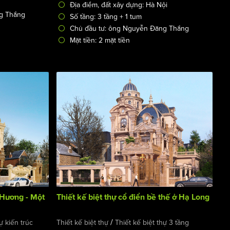
Địa điểm, đất xây dựng: Hà Nội
g Thắng
Số tầng: 3 tầng + 1 tum
Chủ đầu tư: ông Nguyễn Đăng Thắng
Mặt tiền: 2 mặt tiền
u Hương - Một
Thiết kế biệt thự cổ điển bề thế ở Hạ Long
/
ự kiến trúc
Thiết kế biệt thự
Thiết kế biệt thự 3 tầng