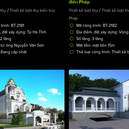
điển Pháp
/
/
 thự
Thiết kế biệt thự kiến trúc
Thiết kế biệt thự
Thiết kế biệt th
Pháp
trình: BT-2181
Mã công trình: BT-2182
, đất xây dựng: Tp Hà Tĩnh
Địa điểm, đất xây dựng: Vũng
 2 tầng
Số tầng: 3 tầng
 tư: ông Nguyễn Văn Sơn
Mặt tiền: mặt tiền 15m
: Đang cập nhật
Thể loại công trình: Thiết kế b