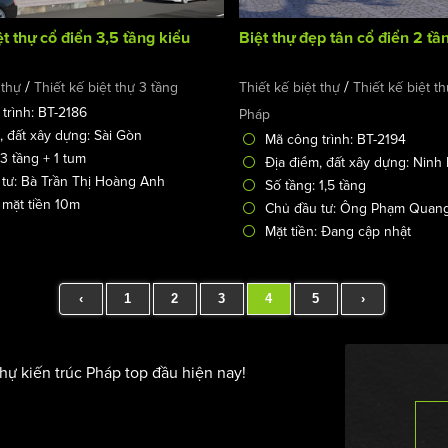
ệt thự cổ điển 3,5 tầng kiểu
Biệt thự đẹp tân cổ điển 2 t
/
/
 thự
Thiết kế biệt thự 3 tầng
Thiết kế biệt thự
Thiết kế biệt th
trình: BT-2186
Pháp
, đất xây dựng: Sài Gòn
Mã công trình: BT-2194
 3 tầng + 1 tum
Địa điểm, đất xây dựng: Ninh
tư: Bà Trần Thị Hoàng Anh
Số tầng: 1,5 tầng
: mặt tiền 10m
Chủ đầu tư: Ông Phạm Quan
Mặt tiền: Đang cập nhật
‹
1
2
3
4
5
›
thự kiến trúc Pháp top đầu hiện nay!