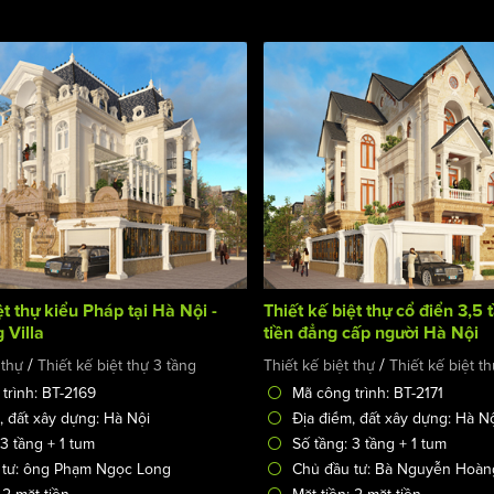
ệt thự kiểu Pháp tại Hà Nội -
Thiết kế biệt thự cổ điển 3,5
 Villa
tiền đẳng cấp người Hà Nội
/
/
 thự
Thiết kế biệt thự 3 tầng
Thiết kế biệt thự
Thiết kế biệt t
trình: BT-2169
Mã công trình: BT-2171
, đất xây dựng: Hà Nội
Địa điểm, đất xây dựng: Hà N
 3 tầng + 1 tum
Số tầng: 3 tầng + 1 tum
 tư: ông Phạm Ngọc Long
Chủ đầu tư: Bà Nguyễn Hoà