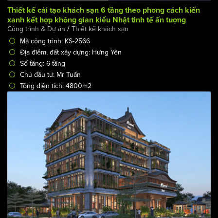
Thiết kế cải tạo khách sạn 6 tầng theo phong cách kiến
xanh kết hợp không gian kiểu Nhật tinh tế ấn tượng
/
Công trình & Dự án
Thiết kế khách sạn
Mã công trình: KS-2566
Địa điểm, đất xây dựng: Hưng Yên
Số tầng: 6 tầng
Chủ đầu tư: Mr Tuấn
Tổng diện tích: 4800m2