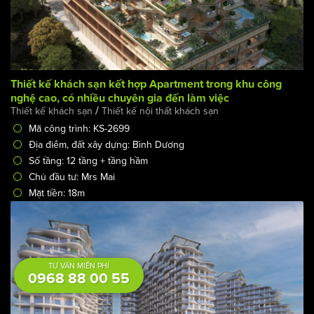
Thiết kế khách sạn kết hợp Apartment trong khu công
nghệ cao, có nhiều chuyên gia đến làm việc
/
Thiết kế khách sạn
Thiết kế nội thất khách sạn
Mã công trình: KS-2699
Địa điểm, đất xây dựng: Bình Dương
Số tầng: 12 tầng + tầng hầm
Chủ đầu tư: Mrs Mai
Mặt tiền: 18m
TƯ VẤN MIỄN PHÍ
0968 88 00 55