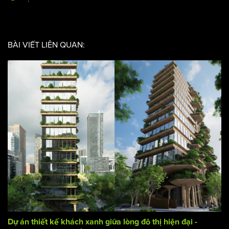
Địa điểm, đất xây dựng: Đà Nẵng
Số tầng: 15 tầng + 2 tầng hầm
Chủ đầu tư: Đang cập nhập
Mặt tiền: 43m
BÀI VIẾT LIÊN QUAN: