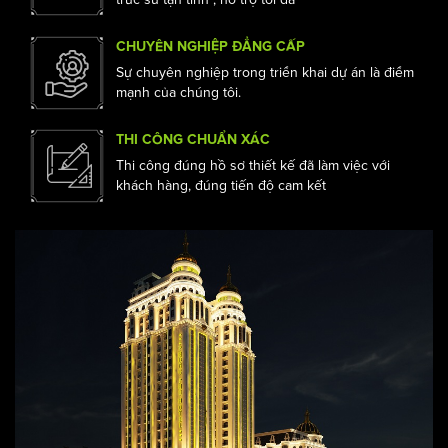
TƯ VẤN TẬN TÌNH
Đến với Acihome bạn được tư vấn từ các kiến
trúc sư tận tình , hỗ trợ tối đa
CHUYÊN NGHIỆP ĐẲNG CẤP
Sự chuyên nghiệp trong triển khai dự án là điểm
mạnh của chúng tôi.
THI CÔNG CHUẨN XÁC
Thi công đúng hồ sơ thiết kế đã làm việc với
khách hàng, đúng tiến độ cam kết