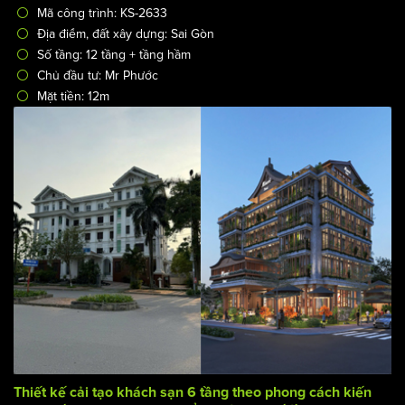
Dự án thiết kế khách xanh giữa lòng đô thị hiện đại -
Quang Minh Hotel ấn tượng độc đáo
/
Thiết kế khách sạn
Thiết kế khách sạn 4 sao
Mã công trình: KS-2633
Địa điểm, đất xây dựng: Sai Gòn
Số tầng: 12 tầng + tầng hầm
Chủ đầu tư: Mr Phước
Mặt tiền: 12m