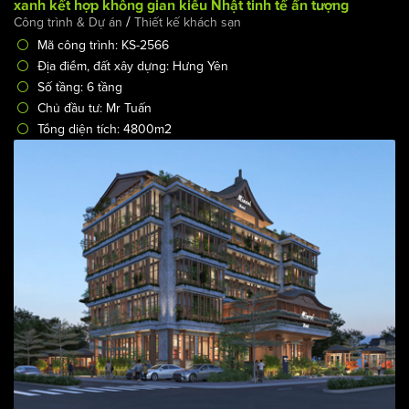
Thiết kế cải tạo khách sạn 6 tầng theo phong cách kiến
xanh kết hợp không gian kiểu Nhật tinh tế ấn tượng
/
Công trình & Dự án
Thiết kế khách sạn
Mã công trình: KS-2566
Địa điểm, đất xây dựng: Hưng Yên
Số tầng: 6 tầng
Chủ đầu tư: Mr Tuấn
Tổng diện tích: 4800m2