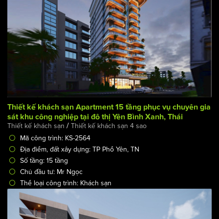
Thiết kế khách sạn Apartment 15 tầng phục vụ chuyên gia
sát khu công nghiệp tại đô thị Yên Bình Xanh, Thái
/
Thiết kế khách sạn
Thiết kế khách sạn 4 sao
Nguyên
Mã công trình: KS-2564
Địa điểm, đất xây dựng: TP Phổ Yên, TN
Số tầng: 15 tầng
Chủ đầu tư: Mr Ngọc