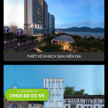
THIẾT KẾ KHÁCH SẠN HIỆN ĐẠI
TƯ VẤN MIỄN PHÍ
0968 88 00 55