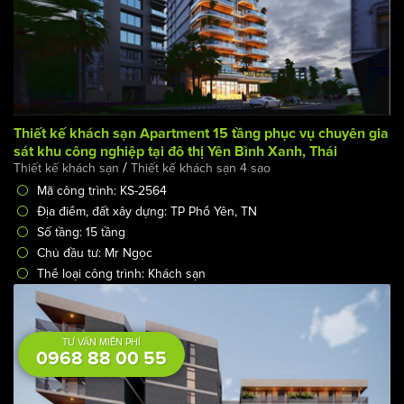
Thiết kế khách sạn Apartment 15 tầng phục vụ chuyên gia
sát khu công nghiệp tại đô thị Yên Bình Xanh, Thái
/
Thiết kế khách sạn
Thiết kế khách sạn 4 sao
Nguyên
Mã công trình: KS-2564
Địa điểm, đất xây dựng: TP Phổ Yên, TN
Số tầng: 15 tầng
Chủ đầu tư: Mr Ngọc
TƯ VẤN MIỄN PHÍ
0968 88 00 55
Thể loại công trình: Khách sạn