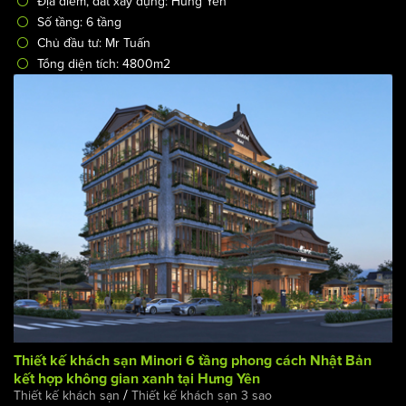
Thiết kế cải tạo khách sạn 6 tầng theo phong cách kiến
xanh kết hợp không gian kiểu Nhật tinh tế ấn tượng
/
Công trình & Dự án
Thiết kế khách sạn
Mã công trình: KS-2566
Địa điểm, đất xây dựng: Hưng Yên
Số tầng: 6 tầng
Chủ đầu tư: Mr Tuấn
Tổng diện tích: 4800m2