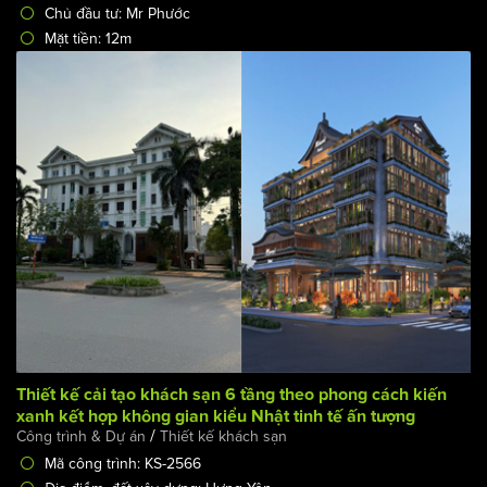
/
Thiết kế khách sạn
Thiết kế khách sạn 4 sao
Mã công trình: KS-2633
Địa điểm, đất xây dựng: Sai Gòn
Số tầng: 12 tầng + tầng hầm
Chủ đầu tư: Mr Phước
Mặt tiền: 12m