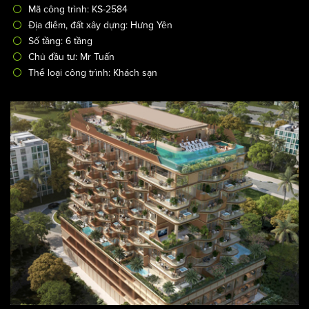
Thiết kế khách sạn Minori 6 tầng phong cách Nhật Bản
kết hợp không gian xanh tại Hưng Yên
/
Thiết kế khách sạn
Thiết kế khách sạn 3 sao
Mã công trình: KS-2584
Địa điểm, đất xây dựng: Hưng Yên
Số tầng: 6 tầng
Chủ đầu tư: Mr Tuấn
Thể loại công trình: Khách sạn