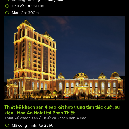
Thiết kế tổ hợp khách sạn nghỉ dưỡng cao cấp 5 sao ven
biển - Marine Elegance Hotel
/
Thiết kế khách sạn
Khách sạn 5 sao
Mã công trình: KS-2740
Địa điểm, đất xây dựng: Đà Nẵng
Số tầng: 18 tầng + 2 tầng hầm
Chủ đầu tư: SLLus
Mặt tiền: 300m