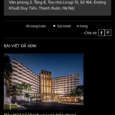
Email: acihomesg@gmail.com
Văn phòng 1: Tòa nhà Rosana, 60 Nguyễn Đình Chiểu,
P.Đakao, Q1, TPHCM
Văn phòng 2: Tầng 8, Tòa nhà Licogi 13, Số 164, Đường
Khuất Duy Tiến, Thanh Xuân, Hà Nội
Về trang trước
Gửi email
In trang
Chia sẻ:
BÀI VIẾT ĐÃ XEM: