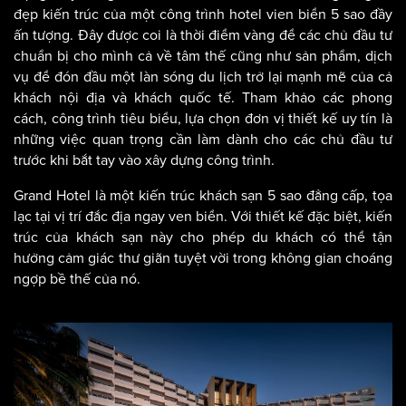
khách sạn nghỉ dưỡng hiện đại 5 sao Grand Hotel dưới
đây chính là một ví du tiêu biểu như vậy.
Trở lại cùng những thiết kế khách sạn nghỉ dưỡng sang
trọng, hãy cùng Aci Home tham khảo và chiêm ngưỡng vẻ
đẹp kiến trúc của một công trình hotel vien biển 5 sao đầy
ấn tượng. Đây được coi là thời điểm vàng để các chủ đầu tư
chuẩn bị cho mình cả về tâm thế cũng như sản phẩm, dịch
vụ để đón đầu một làn sóng du lịch trở lại mạnh mẽ của cả
khách nội địa và khách quốc tế. Tham khảo các phong
cách, công trình tiêu biểu, lựa chọn đơn vị thiết kế uy tín là
những việc quan trọng cần làm dành cho các chủ đầu tư
trước khi bắt tay vào xây dựng công trình.
Grand Hotel là một kiến trúc khách sạn 5 sao đẳng cấp, tọa
lạc tại vị trí đắc địa ngay ven biển. Với thiết kế đặc biệt, kiến
trúc của khách sạn này cho phép du khách có thể tận
hưởng cảm giác thư giãn tuyệt vời trong không gian choáng
ngợp bề thế của nó.