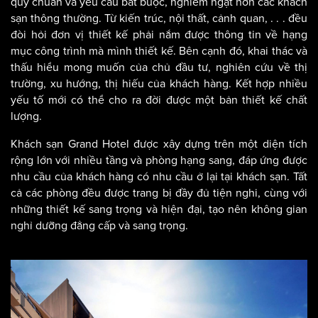
tưởng cho những ai muốn trải nghiệm nét đẹp hoang sơ của
biển và những trải nghiệm nghỉ dưỡng cao cấp.
Tùy thuộc vào mức độ đầu tư cũng như định hướng của mỗi
chủ đầu tư cho công trình. Khách sạn 4-5 sao sẽ có những
quy chuẩn và yêu cầu bắt buộc, nghiêm ngặt hơn các khách
sạn thông thường. Từ kiến trúc, nội thất, cảnh quan, . . . đều
đòi hỏi đơn vị thiết kế phải nắm được thông tin về hạng
mục công trình mà mình thiết kế. Bên cạnh đó, khai thác và
thấu hiểu mong muốn của chủ đầu tư, nghiên cứu về thị
trường, xu hướng, thị hiếu của khách hàng. Kết hợp nhiều
yếu tố mới có thể cho ra đời được một bản thiết kế chất
lượng.
Khách sạn Grand Hotel được xây dựng trên một diện tích
rộng lớn với nhiều tầng và phòng hạng sang, đáp ứng được
nhu cầu của khách hàng có nhu cầu ở lại tại khách sạn. Tất
cả các phòng đều được trang bị đầy đủ tiện nghi, cùng với
những thiết kế sang trọng và hiện đại, tạo nên không gian
nghỉ dưỡng đẳng cấp và sang trọng.