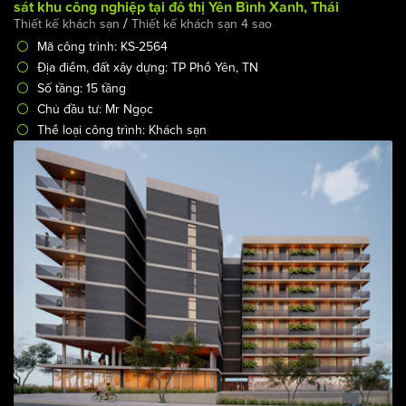
Thiết kế khách sạn Apartment 15 tầng phục vụ chuyên gia
sát khu công nghiệp tại đô thị Yên Bình Xanh, Thái
/
Thiết kế khách sạn
Thiết kế khách sạn 4 sao
Nguyên
Mã công trình: KS-2564
Địa điểm, đất xây dựng: TP Phổ Yên, TN
Số tầng: 15 tầng
Chủ đầu tư: Mr Ngọc
Thể loại công trình: Khách sạn