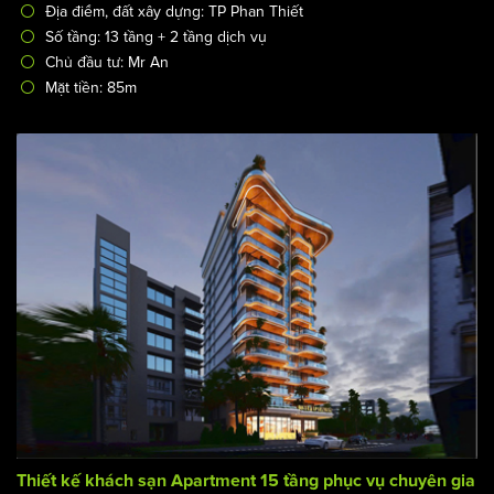
Thiết kế khách sạn 4 sao kết hợp trung tâm tiệc cưới, sự
kiện - Hoa An Hotel tại Phan Thiết
/
Thiết kế khách sạn
Thiết kế khách sạn 4 sao
Mã công trình: KS-2350
Địa điểm, đất xây dựng: TP Phan Thiết
Số tầng: 13 tầng + 2 tầng dịch vụ
Chủ đầu tư: Mr An
Mặt tiền: 85m