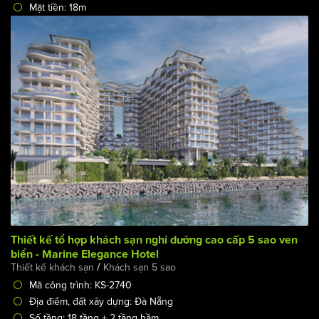
Thiết kế khách sạn kết hợp Apartment trong khu công
nghệ cao, có nhiều chuyên gia đến làm việc
/
Thiết kế khách sạn
Thiết kế nội thất khách sạn
Mã công trình: KS-2699
Địa điểm, đất xây dựng: Bình Dương
Số tầng: 12 tầng + tầng hầm
Chủ đầu tư: Mrs Mai
Mặt tiền: 18m