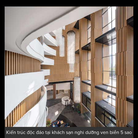
sang trọng. Đối với tâm lý khách du lịch đang bị trì hoãn
nhiều kế hoạch du lịch vì sự ảnh hưởng của dịch bệnh. Khi
du lịch rục rịch trở lại, chắc chắn những khách sạn với kiến
trúc tầm cỡ, gây ấn tượng sẽ là lựa chọn số 1 của du khách
để thỏa mãn niềm đam mê.