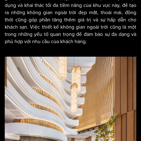
thác được những tiềm năng đó chính là cách để tạo dấu ấn
với khách hàng cũng như thể hiện được chuyên môn của
đơn vị thiết kế đối với chủ đầu tư. Các khu vực ngoài trời ở
gần biển thường có không khí trong lành và mát mẻ, tạo
điều kiện thuận lợi cho du khách thư giãn, tận hưởng không
gian tự nhiên. Chính vì vậy, các khách sạn cần phải tận
dụng và khai thác tối đa tiềm năng của khu vực này, để tạo
ra những không gian ngoài trời đẹp mắt, thoải mái, đồng
thời cũng góp phần tăng thêm giá trị và sự hấp dẫn cho
khách sạn. Việc thiết kế không gian ngoài trời cũng là một
trong những yếu tố quan trọng để đảm bảo sự đa dạng và
phù hợp với nhu cầu của khách hàng.