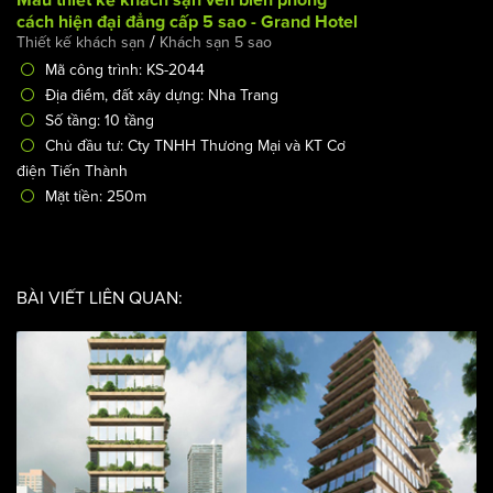
Mẫu thiết kế khách sạn ven biển phong cách hiện đại
đẳng cấp 5 sao - Grand Hotel
/
Thiết kế khách sạn
Khách sạn 5 sao
Mã công trình: KS-2044
Địa điểm, đất xây dựng: Nha Trang
Số tầng: 10 tầng
Chủ đầu tư: Cty TNHH Thương Mại và KT Cơ điện Tiến Thành
Mặt tiền: 250m
BÀI VIẾT LIÊN QUAN: