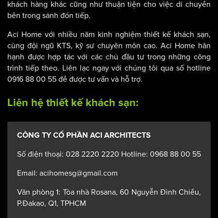
bộ phận trực tiếp làm việc với tất cả các khách hàng khi đến
khách sạn. Đặc biệt với các công trình lớn, khách sạn tầm
cỡ 4-5 sao, cần lưu ý diện tích đáp ứng được lượng khách
đoàn, tập thể đến check in/out cùng lúc không gây ách tắc
giao thông bên trong khách sạn, tránh ảnh hưởng đến
khách hàng khác cũng như thuận tiện cho việc di chuyển
bên trong sảnh đón tiếp.
Aci Home với nhiều năm kinh nghiệm thiết kế khách sạn,
cùng đội ngũ KTS, kỹ sư chuyên môn cao. Aci Home hân
hạnh được hợp tác với các chủ đầu tư trong những công
trình tiếp theo. Liên lạc ngay với chúng tôi qua số hotline
0916 88 00 55 để được tư vấn và hỗ trợ.
Liên hệ thiết kế khách sạn:
CÔNG TY CỔ PHẦN ACI ARCHITECTS
Số điện thoại: 028 2220 2220 Hotline: 0968 88 00 55