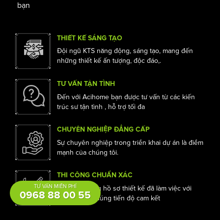
TRỊ CUỘC SỐNG
Với trên 10 năm kinh nghiệm hoạt động trong ngành
xây dựng, chúng tôi cung cấp đầy đủ các dịch vụ thiết
kế và thi công nội thất.Mỗi một công trình của
ACIHome không chỉ dừng lại ở thẩm mỹ, công năng
mà còn mang lại nhiều giá trị hơn cho cuộc sống của
bạn
THIẾT KẾ SÁNG TẠO
Đội ngũ KTS năng động, sáng tạo, mang đến
những thiết kế ấn tượng, độc đáo,.
TƯ VẤN TẬN TÌNH
Đến với Acihome bạn được tư vấn từ các kiến
TƯ VẤN MIỄN PHÍ
trúc sư tận tình , hỗ trợ tối đa
0968 88 00 55
CHUYÊN NGHIỆP ĐẲNG CẤP