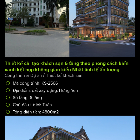
Số tầng: 12 tầng + tầng hầm
Chủ đầu tư: Mr Phước
Mặt tiền: 12m
Thiết kế cải tạo khách sạn 6 tầng theo phong cách kiến
xanh kết hợp không gian kiểu Nhật tinh tế ấn tượng
/
Công trình & Dự án
Thiết kế khách sạn
Mã công trình: KS-2566