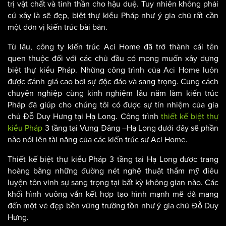
Những biệt thự kiểu Pháp được hoàn thiện, không những
khẳng định được đẳng cấp của chủ nhân mà còn lưu giữ giá
trị vật chất và tinh thần cho hậu duệ. Tuy nhiên không phải
cứ xây là sẽ đẹp, biệt thự kiểu Pháp như ý gia chủ rất cần
một đơn vị kiến trúc bài bản.
Từ lâu, công ty kiến trúc Aci Home đã trở thành cái tên
quen thuộc đối với các chủ đầu có mong muốn xây dựng
biệt thự kiểu Pháp. Những công trình của Aci Home luôn
được đánh giá cao bởi sự độc đáo và sang trọng. Cung cách
chuyên nghiệp cùng kinh nghiệm lâu năm làm kiến trúc
Pháp đã giúp cho chúng tôi có được sự tín nhiệm của gia
chủ Đỗ Duy Hưng tại Hạ Long. Công trình
thiết kế biệt thự
kiểu Pháp
3 tầng tại Vựng Đâng –Hạ Long dưới đây sẽ phần
nào nói lên tài năng của các kiến trúc sư Aci Home.
Thiết kế biệt thự kiểu Pháp 3 tầng tại Hạ Long được trang
hoàng bằng những đường nét nghệ thuật thẩm mỹ điêu
luyện tôn vinh sự sang trọng tại bất kỳ không gian nào. Các
khối hình vuông vắn kết hợp tạo hình mạnh mẽ đã mang