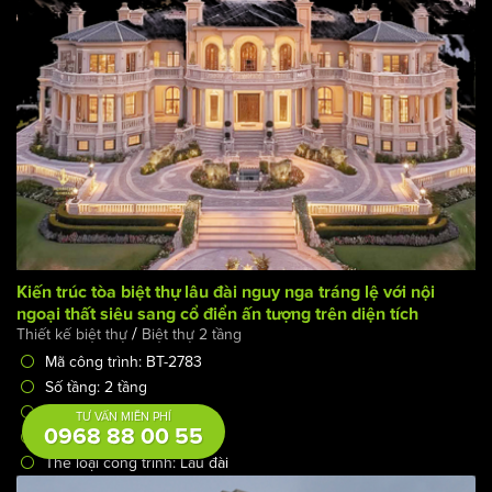
Số tầng: 3 tầng
Chủ đầu tư: Nguyễn Hoàng Anh
Mặt tiền: 8m
TƯ VẤN MIỄN PHÍ
Kiến trúc tòa biệt thự lâu đài nguy nga tráng lệ với nội
0968 88 00 55
ngoại thất siêu sang cổ điển ấn tượng trên diện tích
/
Thiết kế biệt thự
Biệt thự 2 tầng
3100m2