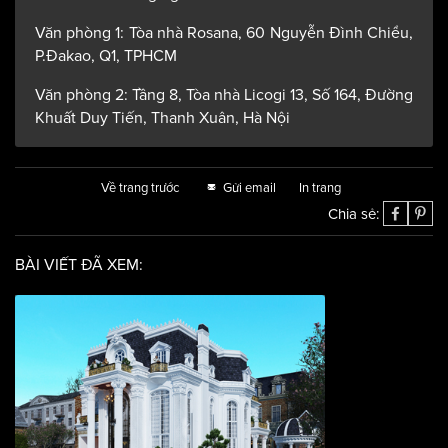
Số điện thoại: 028 2220 2220 Hotline: 0968 88 00 55
Email: acihomesg@gmail.com
Văn phòng 1: Tòa nhà Rosana, 60 Nguyễn Đình Chiểu,
P.Đakao, Q1, TPHCM
Văn phòng 2: Tầng 8, Tòa nhà Licogi 13, Số 164, Đường
Khuất Duy Tiến, Thanh Xuân, Hà Nội
Về trang trước
Gửi email
In trang
Chia sẻ:
BÀI VIẾT ĐÃ XEM: