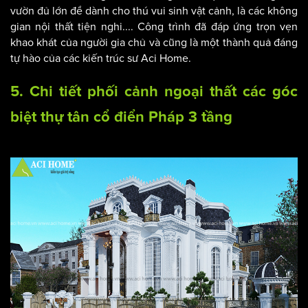
cho công trình biệt thự tân cổ điển lại càng thêm hoàn hảo.
Đó là cách bố trí gara bên hông, cách tạo ra khoảng sân
vườn đủ lớn để dành cho thú vui sinh vật cảnh, là các không
gian nội thất tiện nghi.... Công trình đã đáp ứng trọn vẹn
khao khát của người gia chủ và cũng là một thành quả đáng
tự hào của các kiến trúc sư Aci Home.
5. Chi tiết phối cảnh ngoại thất các góc
biệt thự tân cổ điển Pháp 3 tầng