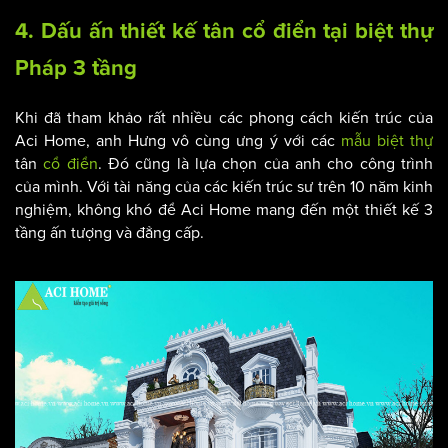
đến một vẻ đẹp bền vững trường tồn như ý gia chủ Đỗ Duy
Hưng.
4. Dấu ấn thiết kế
tân cổ điển
tại
biệt thự
Pháp
3 tầng
Khi đã tham khảo rất nhiều các phong cách kiến trúc của
Aci Home, anh Hưng vô cùng ưng ý với các
mẫu biệt thự
tân
cổ điển
. Đó cũng là lựa chọn của anh cho công trình
của mình. Với tài năng của các kiến trúc sư trên 10 năm kinh
nghiệm, không khó để Aci Home mang đến một thiết kế 3
tầng ấn tượng và đẳng cấp.