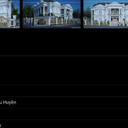
hu Huyền
ự