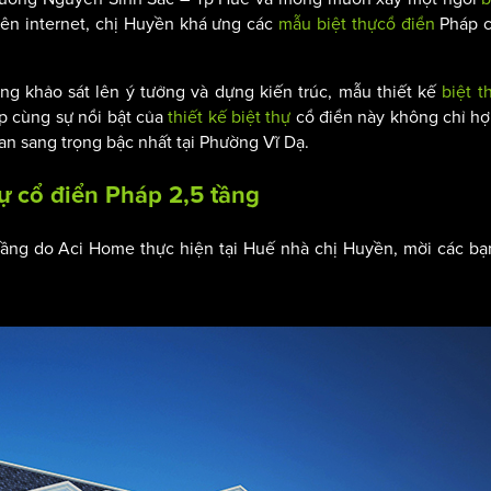
trên internet, chị Huyền khá ưng các
mẫu biệt thự
cổ điển
Pháp c
ng khảo sát lên ý tưởng và dựng kiến trúc, mẫu thiết kế
biệt t
p cùng sự nổi bật của
thiết kế biệt thự
cổ điển này không chỉ hợ
n sang trọng bậc nhất tại Phường Vĩ Dạ.
hự cổ điển Pháp 2,5 tần
g
5 tầng do Aci Home thực hiện tại Huế nhà chị Huyền, mời các b