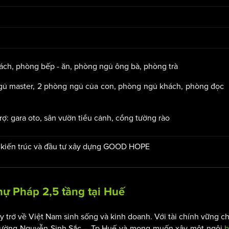
ách, phòng bếp - ăn, phòng ngủ ông bà, phòng trà
gủ master, 2 phòng ngủ của con, phòng ngủ khách, phòng đọc
ợ: gara oto, sân vườn tiểu cảnh, cổng tường rào
 kiến trúc và đầu tư xây dựng GOOD HOPE
thự Pháp
2,5 tầng tại Huế
trở về Việt Nam sinh sống và kinh doanh. Với tài chính vững ch
đường Nguyễn Sinh Sắc – Tp Huế và mong muốn xây một ngôi
b