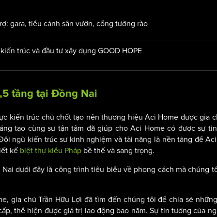
rợ:
gara, tiểu cảnh sân vườn, cổng tường rào
 kiến trúc và đầu tư xây dựng GOOD HOPE
,5 tầng tại Đồng Nai
 vực kiến trúc chủ chốt tạo nên thương hiệu Aci Home được gia 
sáng tạo cùng sự tận tâm đã giúp cho Aci Home có được sự ti
 Đội ngũ kiến trúc sư kinh nghiệm và tài năng là nền tảng để A
iết kế
biệt thự kiểu Pháp
bề thế và sang trọng.
 Nai dưới đây là công trình tiêu biểu về phong cách mà chúng t
, gia chủ Trần Hữu Lợi đã tìm đến chúng tôi để chia sẻ nhữ
p, thể hiện được giá trị lao động bao năm. Sự tin tưởng của ng