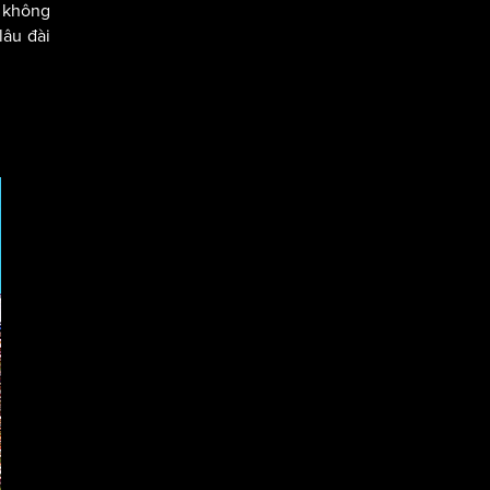
 không
lâu đài