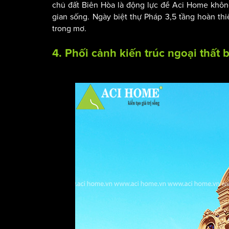
chủ đất Biên Hòa là động lực để Aci Home khô
gian sống. Ngày biệt thự Pháp 3,5 tầng hoàn thi
trong mơ.
4. Phối cảnh kiến trúc ngoại thất b