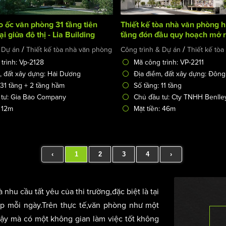
o ốc văn phòng 31 tầng tiên
Thiết kế tòa nhà văn phòng h
ại giữa đô thị - Lia Building
tầng đón đầu quy hoạch mở 
phố
/
/
 Dự án
Thiết kế tòa nhà văn phòng
Công trình & Dự án
Thiết kế tò
trình: Vp-2128
Mã công trình: VP-2211
, đất xây dựng: Hải Dương
Địa điểm, đất xây dựng: Đôn
 31 tầng + 2 tầng hầm
Số tầng: 11 tầng
 tư: Gia Bảo Company
Chủ đầu tư: Cty TNHH Benlle
: 12m
Mặt tiền: 46m
‹
1
2
3
4
›
nhu cầu tất yêu của thi trường,đặc biệt là tại
ập mỗi ngày.Trên thực tế,văn phòng như một
vậy mà có một không gian làm việc tốt không