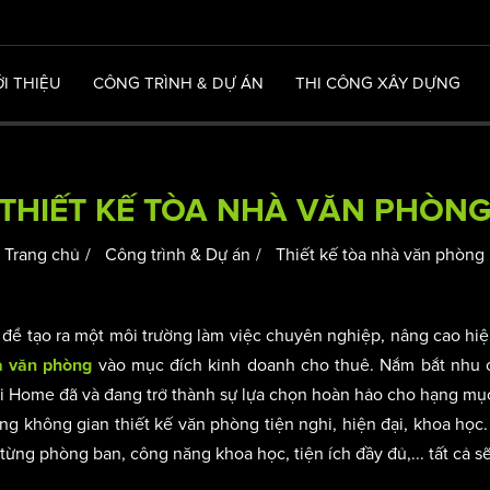
ỚI THIỆU
CÔNG TRÌNH & DỰ ÁN
THI CÔNG XÂY DỰNG
THIẾT KẾ TÒA NHÀ VĂN PHÒN
Trang chủ
Công trình & Dự án
Thiết kế tòa nhà văn phòng
 để tạo ra một môi trường làm việc chuyên nghiệp, nâng cao hi
vào mục đích kinh doanh cho thuê. Nắm bắt nhu c
hà văn phòng
 Home đã và đang trở thành sự lựa chọn hoàn hảo cho hạng mục 
g không gian thiết kế văn phòng tiện nghi, hiện đại, khoa học.
ừng phòng ban, công năng khoa học, tiện ích đầy đủ,... tất cả sẽ