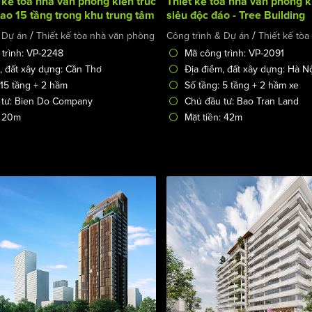
 kế tòa nhà văn phòng kiến trúc
Thiết kế tòa nhà văn phòng k
ao 15 tầng trong khu trung tâm
siêu độc đáo - Tree Building
 The Future Building
/
/
 Dự án
Thiết kế tòa nhà văn phòng
Công trình & Dự án
Thiết kế tò
trình: VP-2248
Mã công trình: VP-2091
, đất xây dựng: Cần Thơ
Địa điểm, đất xây dựng: Hà N
 15 tầng + 2 hầm
Số tầng: 5 tầng + 2 hầm xe
 tư: Bien Do Company
Chủ đầu tư: Bao Tran Land
: 20m
Mặt tiền: 42m