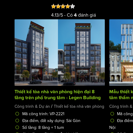
4.13
/
5
- Có
đánh giá
4
Thiết kế tòa nhà văn phòng hiện đại 8
Mẫu thiết 
tầng trên phố trung tâm - Legen Building
tâm thẩm m
/
Công trình & Dự án
Thiết kế tòa nhà văn phòng
Công trình &
Mã công trình: VP-2221
Mã công 
Địa điểm, đất xây dựng: Sài Gòn
Địa điểm
Số tầng: 8 tầng + 1 tum
Nội