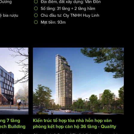
 Dương
Địa điểm, đất xây dựng: Vân Đồn
Số tầng: 31 tầng + 2 tầng hầm
ệ bia rượu
Chủ đầu tư: Cty TNHH Huy Linh
Mặt tiền: 93m
ng 7 tầng
Kiến trúc tổ hợp tòa nhà hỗn hợp văn
Tech Building
phòng kết hợp căn hộ 36 tầng - Quality
Building