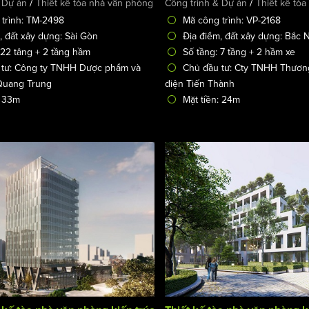
/
/
 Dự án
Thiết kế tòa nhà văn phòng
Công trình & Dự án
Thiết kế tò
trình: TM-2498
Mã công trình: VP-2168
, đất xây dựng: Sài Gòn
Địa điểm, đất xây dựng: Bắc 
 22 tâng + 2 tầng hầm
Số tầng: 7 tầng + 2 hầm xe
 tư: Công ty TNHH Dược phẩm và
Chủ đầu tư: Cty TNHH Thươn
ế Quang Trung
điện Tiến Thành
: 33m
Mặt tiền: 24m