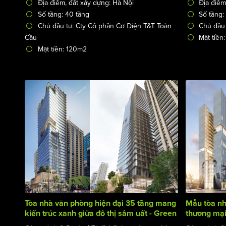
Địa điểm, đất xây dựng: Hà Nội
Địa điểm
Số tầng: 40 tầng
Số tầng:
Chủ đầu tư: Cty Cổ phần Cơ Điện T&T Toàn
Chủ đầu 
Cầu
Mặt tiền
Mặt tiền: 120m2
Tòa nhà văn phòng hiện đại 35 tầng mang
Mẫu tòa nh
kiến trúc xanh giữa đô thị sâm uất - Green
thương mại
Life Building
tầng - I2 B