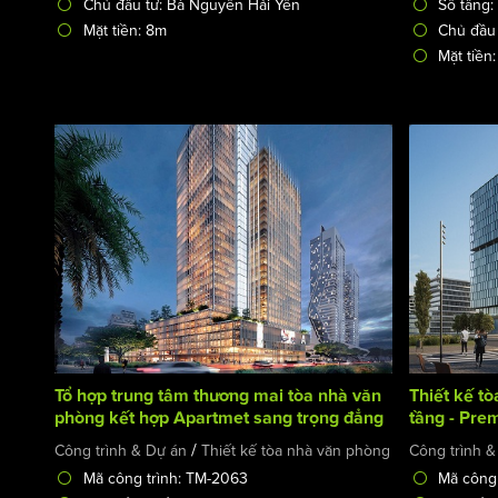
Chủ đầu tư: Bà Nguyễn Hải Yến
Số tầng:
Mặt tiền: 8m
Chủ đầu 
Mặt tiền
Tổ hợp trung tâm thương mai tòa nhà văn
Thiết kế tò
phòng kết hợp Apartmet sang trọng đẳng
tầng - Prem
cấp rộng 24000m2 - Uni Park Center
/
Công trình & Dự án
Thiết kế tòa nhà văn phòng
Công trình &
Mã công trình: TM-2063
Mã công 