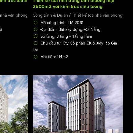
iến trúc xanh
Thiết kế tòa nhà trung tâm thương mại
2500m2 với kiến trúc siêu tưởng
/
a nhà văn phòng
Công trình & Dự án
Thiết kế tòa nhà văn phòng
Mã công trình: TM-2061
ội
Địa điểm, đất xây dựng: Đà Nẵng
Số tầng: 3 tầng + 1 tầng hầm
Chủ đầu tư: Cty Cổ phần CK & Xây lắp Gia
Lai
Mặt tiền: 114m2