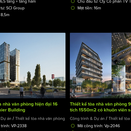
 6,5 tầng + tầng hầm
Chủ đầu tư: Cty Cổ phần TV 
tư: SCI Group
Mặt tiền: 16m
: 8,5m
a nhà văn phòng hiện đại 16
Thiết kế tòa nhà văn phòng 9
ier Building
tích 1550m2 có khuôn viên s
Green Building
/
/
 Dự án
Thiết kế tòa nhà văn phòng
Công trình & Dự án
Thiết kế tò
trình: VP-2338
Mã công trình: Vp-2046