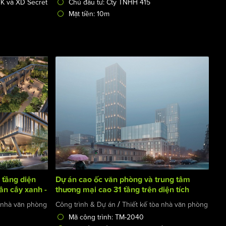
TK và XD Secret
Chủ đầu tư: Cty TNHH 415
Mặt tiền: 10m
 tầng diện
Dự án cao ốc văn phòng và trung tâm
ân cây xanh -
thương mại cao 31 tầng trên diện tích
3000m2
/
a nhà văn phòng
Công trình & Dự án
Thiết kế tòa nhà văn phòng
Mã công trình: TM-2040