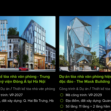
kế tòa nhà văn phòng - Trung
Dự án tòa nhà văn phòng hiện
ỹ viện Đông Á tại Hà Nội
độc đáo - The Mask Building
/
/
 Dự án
Thiết kế tòa nhà văn phòng
Công trình & Dự án
Thiết kế tò
trình: VP-2027
Mã công trình: VP-2029
, đất xây dựng: Q. Hai Bà Trưng, Hà
Địa điểm, đất xây dựng: Quả
Số tầng: 11 tầng + 2 tầng hầm