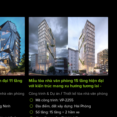
 đại 11 tầng
Mẫu tòa nhà văn phòng 15 tầng hiện đại
với kiến trúc mang xu hướng tương lai -
Future Building
/
a nhà văn phòng
Công trình & Dự án
Thiết kế tòa nhà văn phòng
Mã công trình: VP-2255
ng Ninh
Địa điểm, đất xây dựng: Hải Phòng
Số tầng: 15 tầng + 2 hầm xe