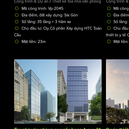
/
Công trình & Dự án
Thiết kế tòa nhà văn phòng
Công trình &
Mã công trình: Vp-2045
Mã công 
Địa điểm, đất xây dựng: Sài Gòn
Địa điểm
Số tầng: 35 tầng + 3 hầm xe
Số tầng:
Chủ đầu tư: Cty Cổ phần Xây dựng HTC Toàn
Chủ đầu
Cầu
thiết bị y t
Mặt tiền: 23m
Mặt tiền