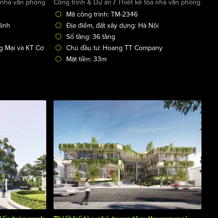
/
a nhà văn phòng
Công trình & Dự án
Thiết kế tòa nhà văn phòng
Mã công trình: TM-2346
Ninh
Địa điểm, đất xây dựng: Hà Nội
Số tầng: 36 tầng
g Mại và KT Cơ
Chủ đầu tư: Hoang TT Company
Mặt tiền: 33m