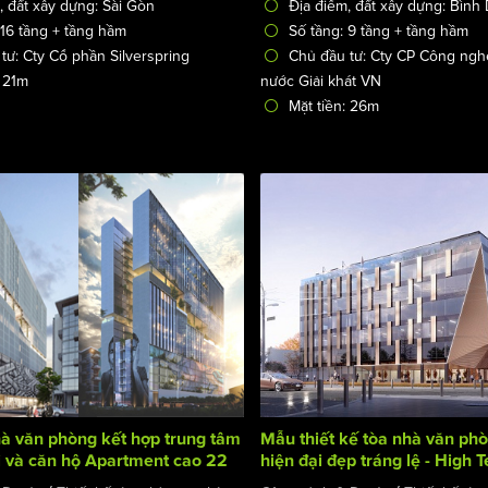
, đất xây dựng: Sài Gòn
Địa điểm, đất xây dựng: Bình
 16 tầng + tầng hầm
Số tầng: 9 tầng + tầng hầm
tư: Cty Cổ phần Silverspring
Chủ đầu tư: Cty CP Công ngh
: 21m
nước Giải khát VN
Mặt tiền: 26m
à văn phòng kết hợp trung tâm
Mẫu thiết kế tòa nhà văn phò
 và căn hộ Apartment cao 22
hiện đại đẹp tráng lệ - High 
uilding