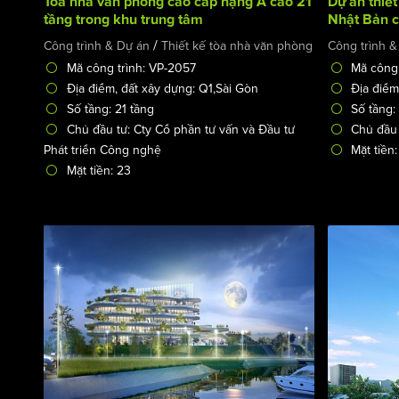
Tòa nhà văn phòng cao cấp hạng A cao 21
Dự án thiết
tầng trong khu trung tâm
Nhật Bản c
thành phố -
/
Công trình & Dự án
Thiết kế tòa nhà văn phòng
Công trình &
Mã công trình: VP-2057
Mã công 
Địa điểm, đất xây dựng: Q1,Sài Gòn
Địa điểm
Số tầng: 21 tầng
Số tầng:
Chủ đầu tư: Cty Cổ phần tư vấn và Đầu tư
Chủ đầu
Phát triển Công nghệ
Mặt tiền
Mặt tiền: 23