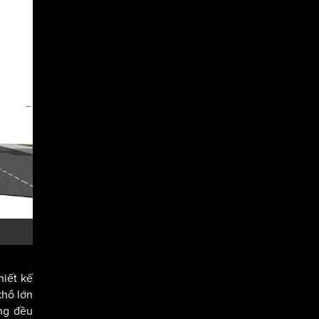
hiết kế
khổ lớn
ng đều