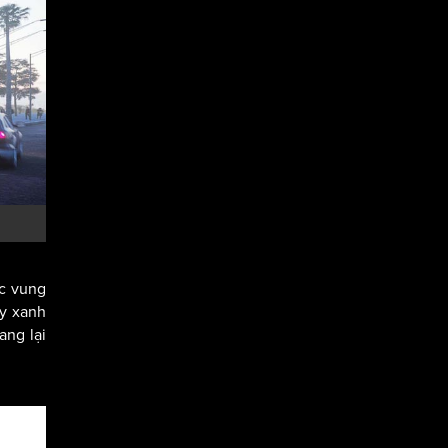
ực vung
ây xanh
ang lại