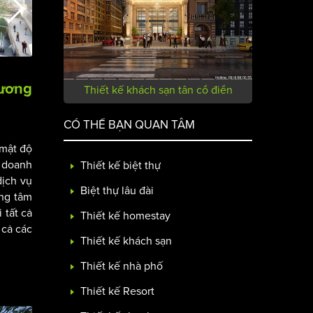
tương
Thiết kế khách sạn tân cổ điển
CÓ THỂ BẠN QUAN TÂM
 mật độ
h doanh
Thiết kế biệt thự
dịch vụ
Biệt thự lâu đài
ung tâm
 tất cả
Thiết kế homestay
 cả các
Thiết kế khách sạn
Thiết kế nhà phố
Thiết kế Resort