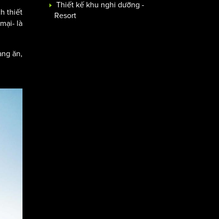
Thiết kế khu nghỉ dưỡng -
h thiết
Resort
mại- là
àng ăn,