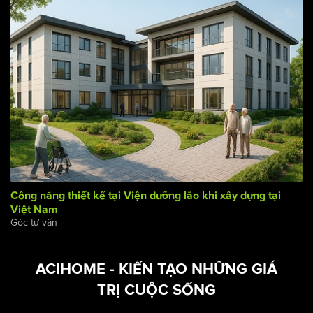
Góc tư vấn
Công năng thiết kế tại Viện dưỡng lão khi xây dựng tại
Việt Nam
Góc tư vấn
ACIHOME - KIẾN TẠO NHỮNG GIÁ