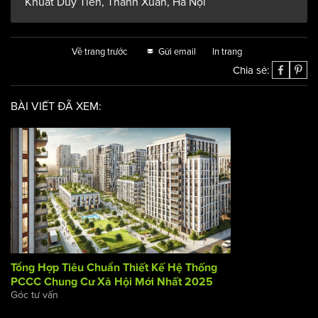
Khuất Duy Tiến, Thanh Xuân, Hà Nội
Về trang trước
Gửi email
In trang
Chia sẻ:
BÀI VIẾT ĐÃ XEM:
Tổng Hợp Tiêu Chuẩn Thiết Kế Hệ Thống PCCC Chung Cư