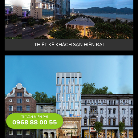
THIẾT KẾ KHÁCH SẠN HIỆN ĐẠI
TƯ VẤN MIỄN PHÍ
0968 88 00 55