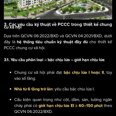
3. Các yêu cầu kỹ thuật về PCCC trong thiết kế chung
cư xã hội
Dựa trên QCVN 06:2022/BXD và QCVN 04:2021/BXD, dưới
đây là
cho thiết kế
hệ thống tiêu chuẩn kỹ thuật đầy đủ
PCCC chung cư xã hội.
3.1. Yêu cầu phân loại – bậc chịu lửa – giới hạn chịu lửa
Chung cư xã hội phải đạt
, tùy
bậc chịu lửa I hoặc II
vào số tầng.
: yêu cầu bậc chịu lửa I.
Nhà từ 6 tầng trở lên
Cấu kiện quan trọng như cột, dầm, sàn, tường ngăn
cháy phải có
theo
giới hạn chịu lửa EI ≥ 60–150 phút
QCVN 06:2022/BXD.