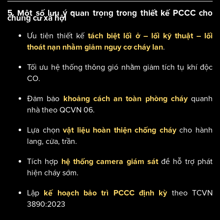
5. Một số lưu ý quan trọng trong thiết kế PCCC cho
chung cư xã hội
Ưu tiên thiết kế
tách biệt lối ở – lối kỹ thuật – lối
.
thoát nạn nhằm giảm nguy cơ cháy lan
Tối ưu hệ thống thông gió nhằm giảm tích tụ khí độc
CO.
Đảm bảo
quanh
khoảng cách an toàn phòng cháy
nhà theo QCVN 06.
Lựa chọn
cho hành
vật liệu hoàn thiện chống cháy
lang, cửa, trần.
Tích hợp
để hỗ trợ phát
hệ thống camera giám sát
hiện cháy sớm.
Lập
theo TCVN
kế hoạch bảo trì PCCC định kỳ
3890:2023