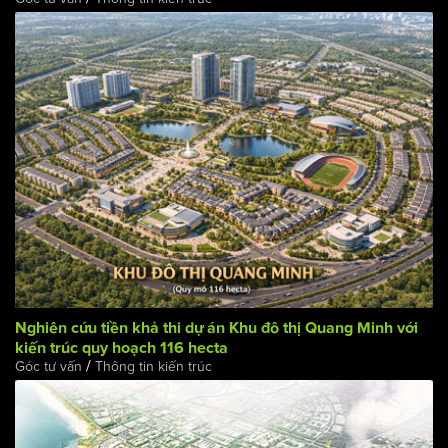
Nghiên cứu khả thi dự án "Khu đô thị Tràng An" trong kế
hoạch di rời 240.000 dân ra khỏi nội đô Hà Nội
/
Góc tư vấn
Thông tin kiến trúc
Nghiên cứu tiền khả thi dự án Khu đô thị Quang Minh với
kiến trúc quy hoạch 116 hecta
/
Góc tư vấn
Thông tin kiến trúc