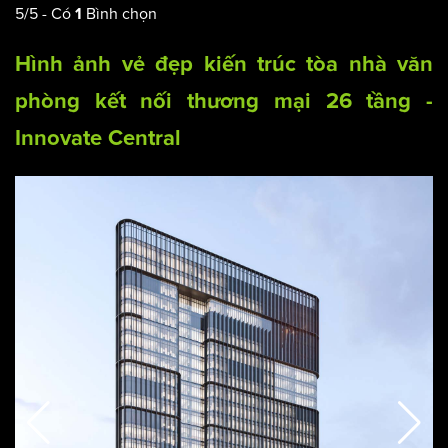
5
/
5
- Có
Bình chọn
1
Hình ảnh vẻ đẹp kiến trúc tòa nhà văn
phòng kết nối thương mại 26 tầng -
Innovate Central