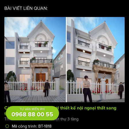
Mặt tiền: 31m
BÀI VIẾT LIÊN QUAN:
TƯ VẤN MIỄN PHÍ
0968 88 00 55