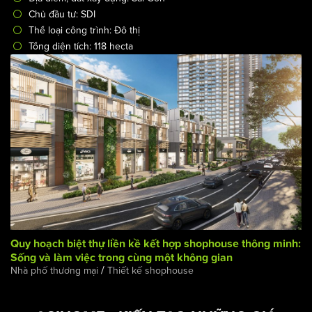
Thiết kế quy hoạch đại đô thị rộng 118 hecta giữa lòng TP
Hồ Chí Minh
/
Công trình & Dự án
Nhà phố thương mại
Mã công trình: ĐT-2414
Địa điểm, đất xây dựng: Sài Gòn
Chủ đầu tư: SDI
Thể loại công trình: Đô thị
Tổng diện tích: 118 hecta
Quy hoạch biệt thự liền kề kết hợp shophouse thông minh: