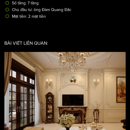
tại Gia Lâm
/
Thiết kế nhà phố
Thiết kế nhà phố kiểu Pháp
Mã công trình: NP-2022
Địa điểm, đất xây dựng: Hà Nội
Số tầng: 7 tầng
Chủ đầu tư: ông Đàm Quang Đắc
Mặt tiền: 2 mặt tiền
BÀI VIẾT LIÊN QUAN: