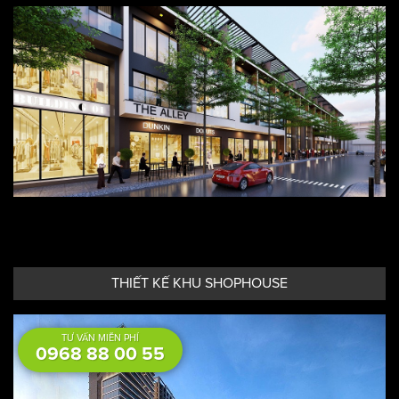
THIẾT KẾ RESORT
TƯ VẤN MIỄN PHÍ
0968 88 00 55
THIẾT KẾ KHU SHOPHOUSE