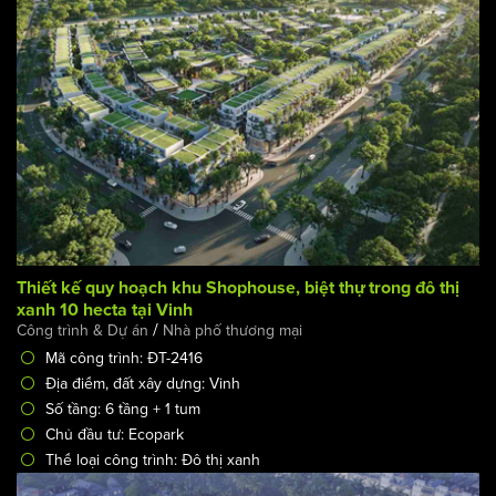
khu đô thị hiện nay
/
Thiết kế shophouse
Góc tư vấn
Thiết kế quy hoạch khu Shophouse, biệt thự trong đô thị
xanh 10 hecta tại Vinh
/
Công trình & Dự án
Nhà phố thương mại
Mã công trình: ĐT-2416
Địa điểm, đất xây dựng: Vinh