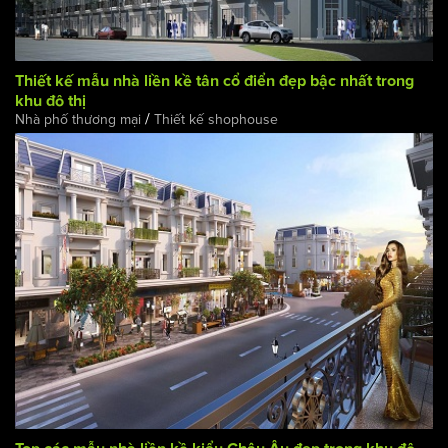
Thiết kế mẫu nhà liền kề tân cổ điển đẹp bậc nhất trong
khu đô thị
/
Nhà phố thương mại
Thiết kế shophouse