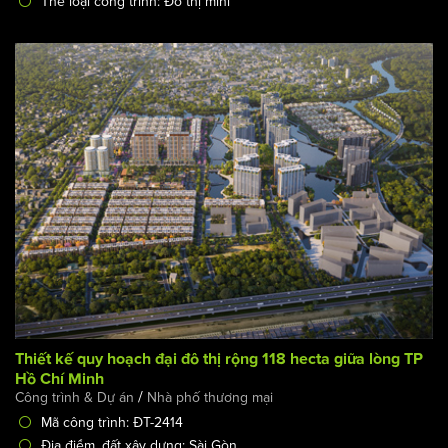
Địa điểm, đất xây dựng: Hưng Yên
Số tầng: 3 tầng + 1 tum
Chủ đầu tư: Ecopark
Thể loại công trình: Đô thị mini