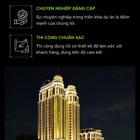
TƯ VẤN TẬN TÌNH
Đến với Acihome bạn được tư vấn từ các kiến
trúc sư tận tình , hỗ trợ tối đa
CHUYÊN NGHIỆP ĐẲNG CẤP
Sự chuyên nghiệp trong triển khai dự án là điểm
mạnh của chúng tôi.
THI CÔNG CHUẨN XÁC
Thi công đúng hồ sơ thiết kế đã làm việc với
khách hàng, đúng tiến độ cam kết