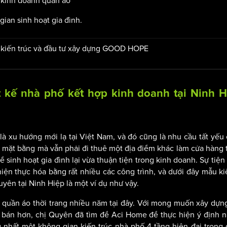
 kinh doanh quần áo
gian sinh hoạt gia đình.
 kiến trúc và đầu tư xây dựng GOOD HOPE
t kế nhà phố kết hợp kinh doanh tại Ninh H
à xu hướng mới lạ tại Việt Nam, và đó cũng là nhu cầu tất yếu 
có mặt bằng mà vẫn phải đi thuê một địa điểm khác làm cửa hàng t
ể sinh hoạt gia đình lại vừa thuận tiện trong kinh doanh. Sự tiện 
ện thực hóa bằng rất nhiều các công trình, và dưới đây mẫu ki
yên tại Ninh Hiệp là một ví dụ như vậy.
quần áo thời trang nhiều năm tại đây. Với mong muốn xây dựng
n bán hơn, chị Quyên đã tìm để Aci Home để thực hiện ý định n
 nhất một không gian kiến trúc nhà phố 4 tầng hiện đại trong