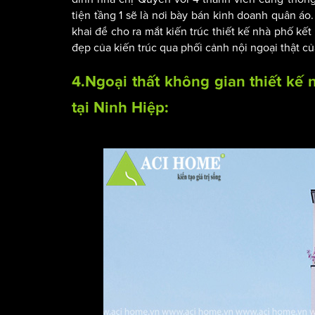
tiện tầng 1 sẽ là nơi bày bán kinh doanh quân á
khai để cho ra mắt kiến trúc thiết kế nhà phố kế
đẹp của kiến trúc qua phối cảnh nội ngoại thật củ
4.Ngoại thất không gian thiết kế
tại Ninh Hiệp: