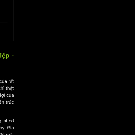
iệp -
của rất
hì thật
lợi của
ến trúc
 lại cơ
ày. Gia
 đó mặt