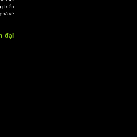
g triển
 phá vẻ
n đại