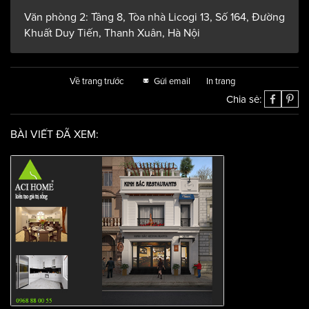
Văn phòng 2: Tầng 8, Tòa nhà Licogi 13, Số 164, Đường
Khuất Duy Tiến, Thanh Xuân, Hà Nội
Về trang trước
Gửi email
In trang
Chia sẻ:
BÀI VIẾT ĐÃ XEM: