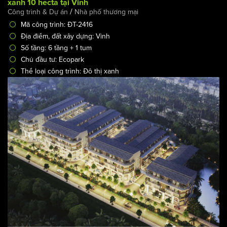
Thiết kế quy hoạch khu Shophouse, biệt thự trong đô thị
xanh 10 hecta tại Vinh
/
Công trình & Dự án
Nhà phố thương mại
Mã công trình: ĐT-2416
Địa điểm, đất xây dựng: Vinh
Số tầng: 6 tầng + 1 tum
Chủ đầu tư: Ecopark
Thể loại công trình: Đô thị xanh