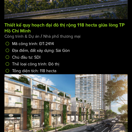
Thiết kế quy hoạch đại đô thị rộng 118 hecta giữa lòng TP
Hồ Chí Minh
/
Công trình & Dự án
Nhà phố thương mại
Mã công trình: ĐT-2414
Địa điểm, đất xây dựng: Sài Gòn
Chủ đầu tư: SDI
Thể loại công trình: Đô thị
Tổng diện tích: 118 hecta