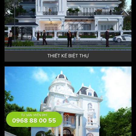
THIẾT KẾ BIỆT THỰ
TƯ VẤN MIỄN PHÍ
0968 88 00 55