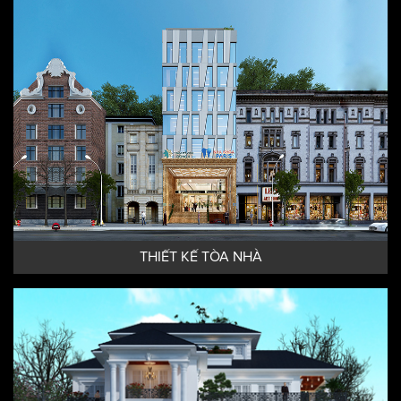
THIẾT KẾ KHÁCH SẠN HIỆN ĐẠI
THIẾT KẾ TÒA NHÀ