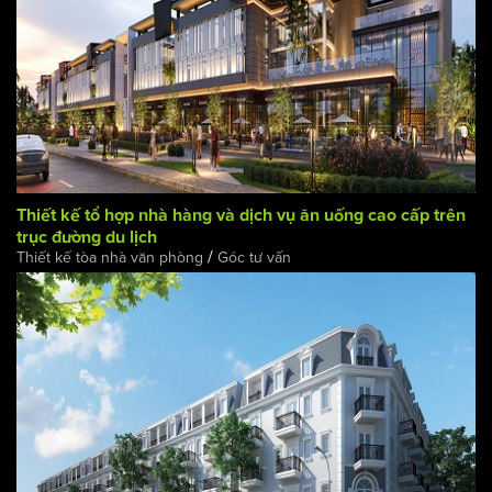
Thiết kế tổ hợp nhà hàng và dịch vụ ăn uống cao cấp trên
trục đường du lịch
/
Thiết kế tòa nhà văn phòng
Góc tư vấn