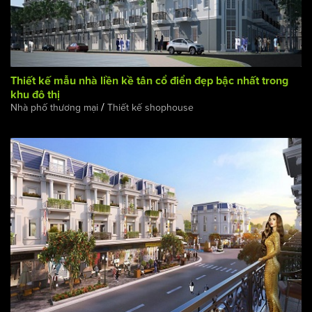
Thiết kế mẫu nhà liền kề tân cổ điển đẹp bậc nhất trong
khu đô thị
/
Nhà phố thương mại
Thiết kế shophouse