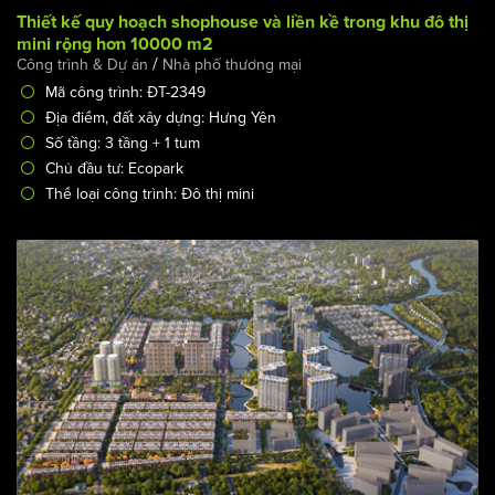
Thiết kế quy hoạch shophouse và liền kề trong khu đô thị
mini rộng hơn 10000 m2
/
Công trình & Dự án
Nhà phố thương mại
Mã công trình: ĐT-2349
Địa điểm, đất xây dựng: Hưng Yên
Số tầng: 3 tầng + 1 tum
Chủ đầu tư: Ecopark
Thể loại công trình: Đô thị mini