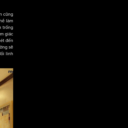
ần cũng
thể làm
n trống
ảm giác
mét đến
ường sẽ
ổi linh