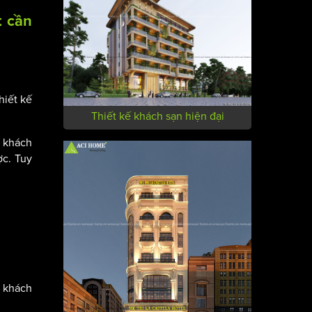
t cần
hiết kế
Thiết kế khách sạn hiện đại
o khách
ợc. Tuy
c khách