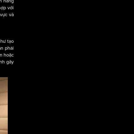
ch hàng
hợp với
 vực và
như tạo
ần phải
ãn hoặc
ánh gây