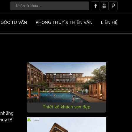
GÓC TƯ VẤN
PHONG THUỶ & THIÊN VĂN
LIÊN HỆ
Thiết kế khách sạn đẹp
o những
huy tối