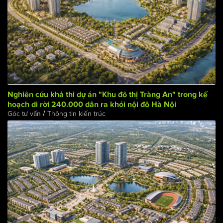
Nghiên cứu khả thi dự án "Khu đô thị Tràng An" trong kế
hoạch di rời 240.000 dân ra khỏi nội đô Hà Nội
/
Góc tư vấn
Thông tin kiến trúc