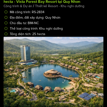
Ý tưởng cho dự án thiết kế quy hoạch khu nghỉ dưỡng 25
hecta - Vista Forest Bay Resort tại Quy Nhơn
/
Công trình & Dự án
Thiết kế Resort - Khu nghỉ dưỡng
Mã công trình: RS-2834
Địa điểm, đất xây dựng: Quy Nhơn
Chủ đầu tư: BIM-NC
Thể loại công trình: Khu nghỉ dưỡng
Tổng diện tích: 25 hecta