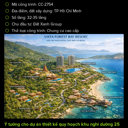
Tổ hợp dự án chung cư cao cấp The Privé mang phong
cách sống Resort tại gia
/
Công trình & Dự án
Thiết kế tòa nhà chung cư
Mã công trình: CC-2754
Địa điểm, đất xây dựng: TP Hồ Chí Minh
Số tầng: 32-35 tầng
Chủ đầu tư: Đất Xanh Group
Thể loại công trình: Chung cư cao cấp