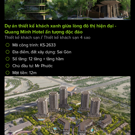
Dự án thiết kế khách xanh giữa lòng đô thị hiện đại -
Quang Minh Hotel ấn tượng độc đáo
/
Thiết kế khách sạn
Thiết kế khách sạn 4 sao
Mã công trình: KS-2633
Địa điểm, đất xây dựng: Sai Gòn
Số tầng: 12 tầng + tầng hầm
Chủ đầu tư: Mr Phước
Mặt tiền: 12m