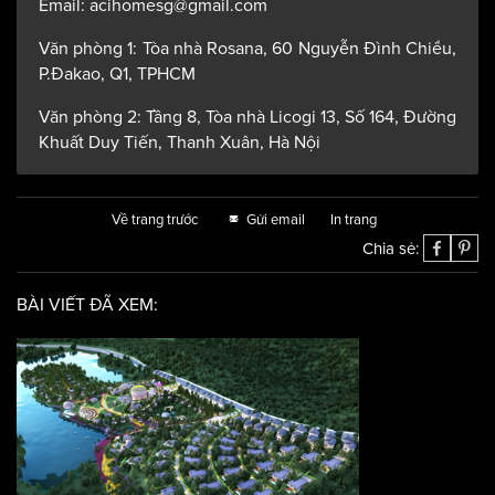
Email: acihomesg@gmail.com
Văn phòng 1: Tòa nhà Rosana, 60 Nguyễn Đình Chiểu,
P.Đakao, Q1, TPHCM
Văn phòng 2: Tầng 8, Tòa nhà Licogi 13, Số 164, Đường
Khuất Duy Tiến, Thanh Xuân, Hà Nội
Về trang trước
Gửi email
In trang
Chia sẻ:
BÀI VIẾT ĐÃ XEM: