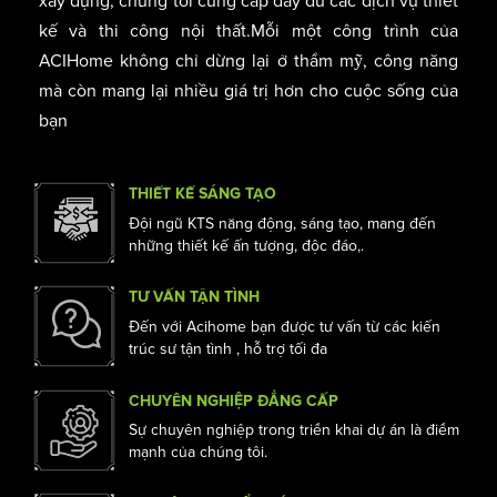
Với trên 10 năm kinh nghiệm hoạt động trong ngành
xây dựng, chúng tôi cung cấp đầy đủ các dịch vụ thiết
kế và thi công nội thất.Mỗi một công trình của
ACIHome không chỉ dừng lại ở thẩm mỹ, công năng
mà còn mang lại nhiều giá trị hơn cho cuộc sống của
bạn
THIẾT KẾ SÁNG TẠO
Đội ngũ KTS năng động, sáng tạo, mang đến
những thiết kế ấn tượng, độc đáo,.
TƯ VẤN TẬN TÌNH
Đến với Acihome bạn được tư vấn từ các kiến
trúc sư tận tình , hỗ trợ tối đa
CHUYÊN NGHIỆP ĐẲNG CẤP
Sự chuyên nghiệp trong triển khai dự án là điểm